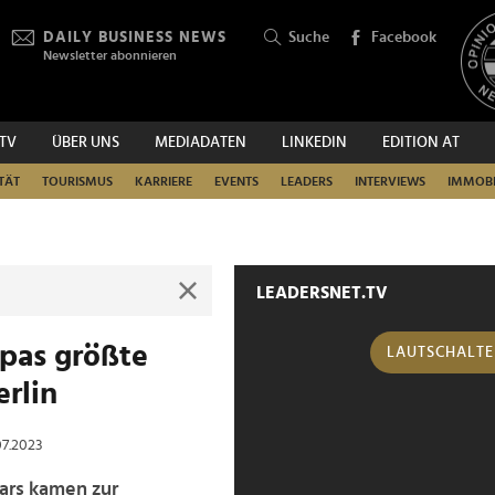
DAILY BUSINESS NEWS
Suche
Facebook
Newsletter abonnieren
.TV
ÜBER UNS
MEDIADATEN
LINKEDIN
EDITION AT
SUCHEN
TÄT
TOURISMUS
KARRIERE
EVENTS
LEADERS
INTERVIEWS
IMMOBI
LEADERSNET.TV
opas größte
LAUTSCHALT
erlin
07.2023
ars kamen zur