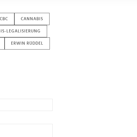
 Daten zusammen, die Sie ihnen bereitgestellt haben oder die s
n.
ICBC
CANNABIS
IS-LEGALISIERUNG
ERWIN RÜDDEL