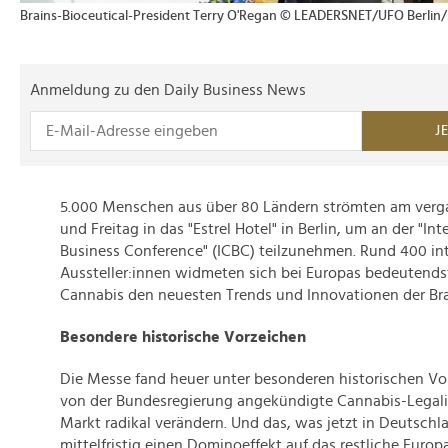
Brains-Bioceutical-President Terry O'Regan © LEADERSNET/UFO Berlin
Anmeldung zu den Daily Business News
J
5.000 Menschen aus über 80 Ländern strömten am ver
und Freitag in das "Estrel Hotel" in Berlin, um an der "In
Business Conference" (ICBC) teilzunehmen. Rund 400 in
Aussteller:innen widmeten sich bei Europas bedeutends
Cannabis den neuesten Trends und Innovationen der Br
Besondere historische Vorzeichen
Die Messe fand heuer unter besonderen historischen Vor
von der Bundesregierung angekündigte Cannabis-Legali
Markt radikal verändern. Und das, was jetzt in Deutschl
mittelfristig einen Dominoeffekt auf das restliche Europ