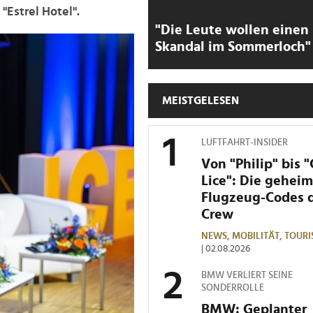
"Estrel Hotel".
"Die Leute wollen einen
Skandal im Sommerloch"
MEISTGELESEN
LUFTFAHRT-INSIDER
Von "Philip" bis 
Lice": Die gehei
Flugzeug-Codes 
Crew
NEWS,
MOBILITÄT,
TOURI
| 02.08.2026
BMW VERLIERT SEINE
SONDERROLLE
BMW: Geplanter