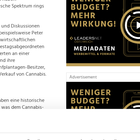
sche Spektrum rings
n und Diskussionen
beispielsweise Peter
wirtschaftlichen
ndestagsabgeordneten
erten an einer
nd ihre
fplantagen-Besitzer,
Verkauf von Cannabis.
Advertisement
aben eine historische
e, was dem Cannabis-
. Endlich werden die
nnenlicht gerückt.
ropäischen
trie dieses Jahr auf