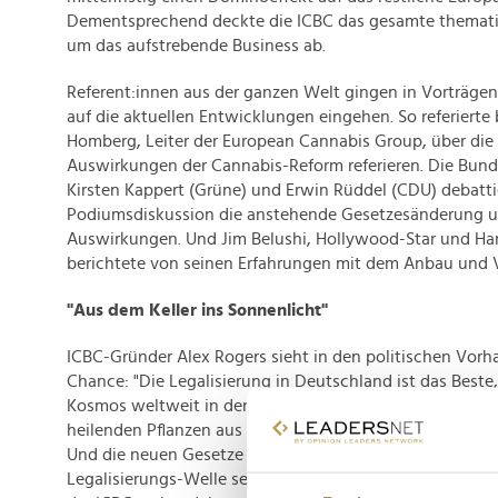
Dementsprechend deckte die ICBC das gesamte themati
um das aufstrebende Business ab.
Referent:innen aus der ganzen Welt gingen in Vorträge
auf die aktuellen Entwicklungen eingehen. So referierte 
Homberg, Leiter der European Cannabis Group, über die 
Auswirkungen der Cannabis-Reform referieren. Die Bu
Kirsten Kappert (Grüne) und Erwin Rüddel (CDU) debatti
Podiumsdiskussion die anstehende Gesetzesänderung u
Auswirkungen. Und Jim Belushi, Hollywood-Star und Han
berichtete von seinen Erfahrungen mit dem Anbau und 
"Aus dem Keller ins Sonnenlicht"
ICBC-Gründer Alex Rogers sieht in den politischen Vorh
Chance: "Die Legalisierung in Deutschland ist das Best
Kosmos weltweit in den letzten zehn Jahren passiert ist
heilenden Pflanzen aus den UV-Lampen in Kellern ins So
Und die neuen Gesetze werden nur der Anfang einer eu
Legalisierungs-Welle sein. Was die Stakeholder der Indus