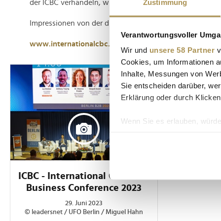
Zustimmung
der ICBC verhandeln, wird nachhaltige Folgen haben."
Impressionen von der diesjährigen ICBC finden Sie in un
Verantwortungsvoller Umgan
www.internationalcbc.com
Wir und
unsere 58 Partner
v
Cookies, um Informationen a
Inhalte, Messungen von Werb
Sie entscheiden darüber, wer
Erklärung oder durch Klicken
Wenn Sie es erlauben, würde
Informationen über Ih
Ihr Gerät durch aktiv
Erfahren Sie mehr darüber, w
Einzelheiten
fest.
ICBC - International Cannabis
Business Conference 2023
Wir verwenden Cookies, um I
29. Juni 2023
und die Zugriffe auf unsere 
© leadersnet / UFO Berlin / Miguel Hahn
Website an unsere Partner fü