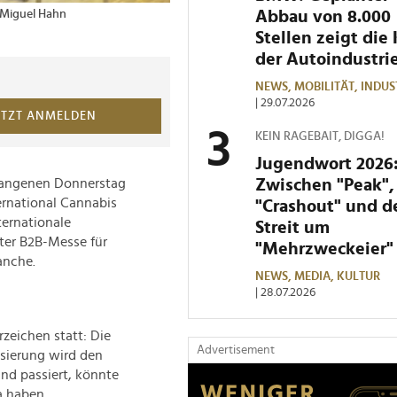
Abbau von 8.000
/Miguel Hahn
Stellen zeigt die 
der Autoindustri
NEWS,
MOBILITÄT,
INDUS
| 29.07.2026
ETZT ANMELDEN
KEIN RAGEBAIT, DIGGA!
Jugendwort 2026
Zwischen "Peak",
gangenen Donnerstag
ternational Cannabis
"Crashout" und 
ternationale
Streit um
ter B2B-Messe für
"Mehrzweckeier"
anche.
NEWS,
MEDIA,
KULTUR
| 28.07.2026
zeichen statt: Die
Advertisement
sierung wird den
and passiert, könnte
a haben.