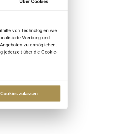
Über Cookies
ithilfe von Technologien wie
onalisierte Werbung und
 Angeboten zu ermöglichen.
g jederzeit über die Cookie-
au sein können
zieren
Cookies zulassen
hre Präferenzen im
Abschnitt
 Medien anbieten zu können
hrer Verwendung unserer
 führen diese Informationen