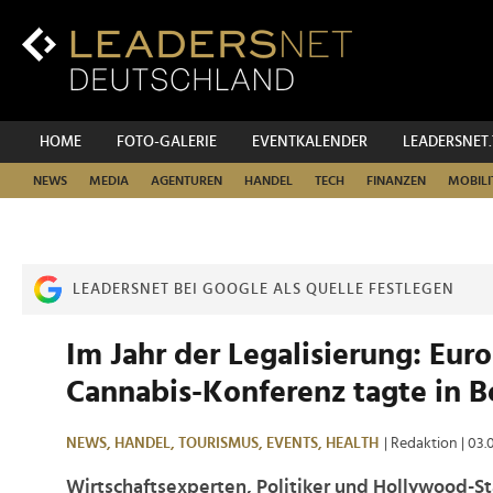
Zum
Inhalt
Zur
Fußzeilen-
Navigation
Zur
HOME
FOTO-GALERIE
EVENTKALENDER
LEADERSNET
Hauptnavigation
NEWS
MEDIA
AGENTUREN
HANDEL
TECH
FINANZEN
MOBILI
LEADERSNET BEI GOOGLE ALS QUELLE FESTLEGEN
Im Jahr der Legalisierung: Eur
Cannabis-Konferenz tagte in B
NEWS,
HANDEL,
TOURISMUS,
EVENTS,
HEALTH
| Redaktion
| 03.
Wirtschaftsexperten, Politiker und Hollywood-St