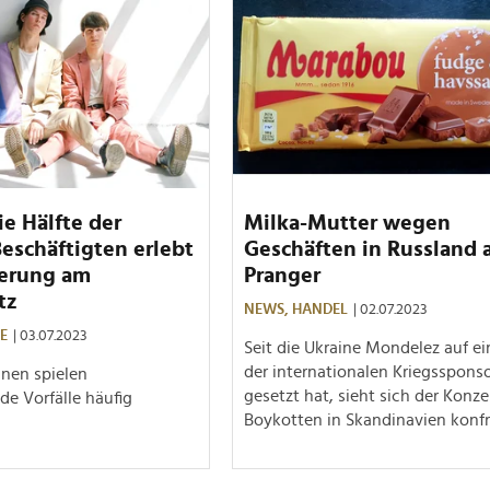
ie Hälfte der
Milka-Mutter wegen
eschäftigten erlebt
Geschäften in Russland
ierung am
Pranger
tz
NEWS,
HANDEL
| 02.07.2023
E
| 03.07.2023
Seit die Ukraine Mondelez auf ei
der internationalen Kriegsspons
nnen spielen
gesetzt hat, sieht sich der Konze
de Vorfälle häufig
Boykotten in Skandinavien konfr