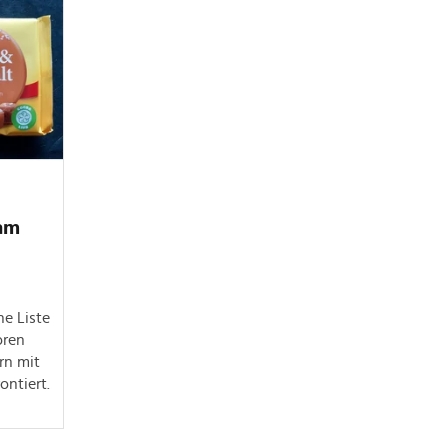
 am
ne Liste
oren
rn mit
ontiert.