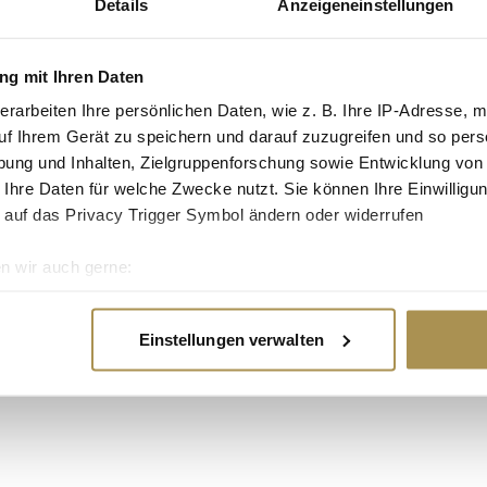
Details
Anzeigeneinstellungen
serer
Fotogalerie
.
g mit Ihren Daten
erarbeiten Ihre persönlichen Daten, wie z. B. Ihre IP-Adresse, m
uf Ihrem Gerät zu speichern und darauf zuzugreifen und so pers
ung und Inhalten, Zielgruppenforschung sowie Entwicklung von
 Ihre Daten für welche Zwecke nutzt. Sie können Ihre Einwilligun
 auf das Privacy Trigger Symbol ändern oder widerrufen
n wir auch gerne:
re geografische Lage erfassen, welche bis auf einige Meter gen
es Scannen nach bestimmten Merkmalen (Fingerprinting) identifi
Einstellungen verwalten
ie Ihre persönlichen Daten verarbeitet werden, und legen Sie I
nhalte und Anzeigen zu personalisieren, Funktionen für soziale
Website zu analysieren. Außerdem geben wir Informationen zu I
r soziale Medien, Werbung und Analysen weiter. Unsere Partner