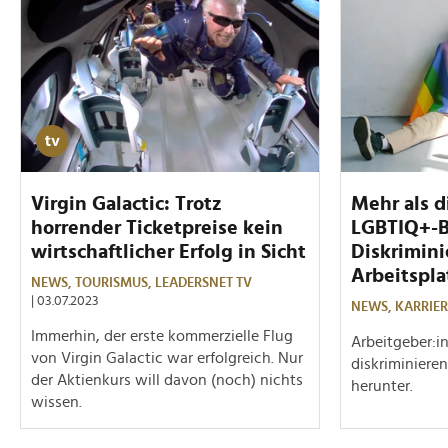
Virgin Galactic: Trotz
Mehr als d
horrender Ticketpreise kein
LGBTIQ+-B
wirtschaftlicher Erfolg in Sicht
Diskrimin
Arbeitspla
NEWS,
TOURISMUS,
LEADERSNET TV
| 03.07.2023
NEWS,
KARRIER
Immerhin, der erste kommerzielle Flug
Arbeitgeber:i
von Virgin Galactic war erfolgreich. Nur
diskriminieren
der Aktienkurs will davon (noch) nichts
herunter.
wissen.