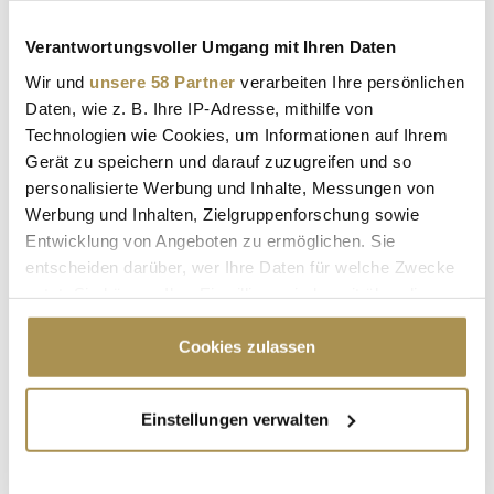
Kommentar:
*
Verantwortungsvoller Umgang mit Ihren Daten
Wir und
unsere 58 Partner
verarbeiten Ihre persönlichen
Daten, wie z. B. Ihre IP-Adresse, mithilfe von
Technologien wie Cookies, um Informationen auf Ihrem
Gerät zu speichern und darauf zuzugreifen und so
personalisierte Werbung und Inhalte, Messungen von
Sicherheitscode bestätigen:
*
Werbung und Inhalten, Zielgruppenforschung sowie
Entwicklung von Angeboten zu ermöglichen. Sie
entscheiden darüber, wer Ihre Daten für welche Zwecke
nutzt. Sie können Ihre Einwilligung jederzeit über die
Cookie-Erklärung oder durch Klicken auf das Privacy
Trigger Symbol ändern oder widerrufen
Cookies zulassen
Wenn Sie es erlauben, würden wir auch gerne:
* Pflichtfelder.
Einstellungen verwalten
ABSENDEN
Informationen über Ihre geografische Lage
erfassen, welche bis auf einige Meter genau sein
können