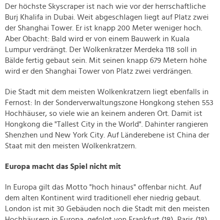
Der höchste Skyscraper ist nach wie vor der herrschaftliche
Burj Khalifa in Dubai. Weit abgeschlagen liegt auf Platz zwei
der Shanghai Tower. Er ist knapp 200 Meter weniger hoch.
Aber Obacht: Bald wird er von einem Bauwerk in Kuala
Lumpur verdrängt. Der Wolkenkratzer Merdeka 118 soll in
Bälde fertig gebaut sein. Mit seinen knapp 679 Metern höhe
wird er den Shanghai Tower von Platz zwei verdrängen.
Die Stadt mit dem meisten Wolkenkratzern liegt ebenfalls in
Fernost: In der Sonderverwaltungszone Hongkong stehen 553
Hochhäuser, so viele wie an keinem anderen Ort. Damit ist
Hongkong die "Tallest City in the World". Dahinter rangieren
Shenzhen und New York City. Auf Länderebene ist China der
Staat mit den meisten Wolkenkratzern.
Europa macht das Spiel nicht mit
In Europa gilt das Motto "hoch hinaus" offenbar nicht. Auf
dem alten Kontinent wird traditionell eher niedrig gebaut.
London ist mit 30 Gebäuden noch die Stadt mit den meisten
Hochhäusern in Europa, gefolgt von Frankfurt (18), Paris (18)