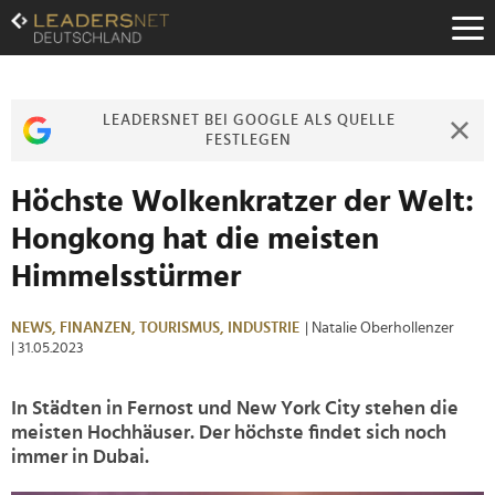
Zum
Inhalt
Zur
Fußzeilen-
Navigation
LEADERSNET BEI GOOGLE ALS QUELLE
Zur
FESTLEGEN
Hauptnavigation
Höchste Wolkenkratzer der Welt:
Hongkong hat die meisten
Himmelsstürmer
NEWS,
FINANZEN,
TOURISMUS,
INDUSTRIE
| Natalie Oberhollenzer
| 31.05.2023
In Städten in Fernost und New York City stehen die
meisten Hochhäuser. Der höchste findet sich noch
immer in Dubai.