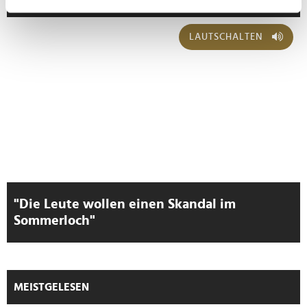
LEADERSNET.TV
Ihr Gerät durch aktives Scannen nach
bestimmten Merkmalen (Fingerprinting) identifizieren
LAUTSCHALTEN
Erfahren Sie mehr darüber, wie Ihre persönlichen Daten
verarbeitet werden, und legen Sie Ihre Präferenzen im
Abschnitt Einzelheiten
fest.
Wir verwenden Cookies, um Inhalte und Anzeigen zu
personalisieren, Funktionen für soziale Medien anbieten
zu können und die Zugriffe auf unsere Website zu
analysieren. Außerdem geben wir Informationen zu Ihrer
Verwendung unserer Website an unsere Partner für
soziale Medien, Werbung und Analysen weiter. Unsere
"Die Leute wollen einen Skandal im
Partner führen diese Informationen möglicherweise mit
Sommerloch"
weiteren Daten zusammen, die Sie ihnen bereitgestellt
haben oder die sie im Rahmen Ihrer Nutzung der Dienste
gesammelt haben.
MEISTGELESEN