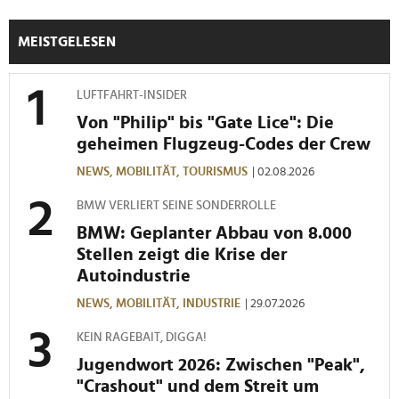
zu können und die Zugriffe auf unsere Website zu
analysieren. Außerdem geben wir Informationen zu Ihrer
MEISTGELESEN
Verwendung unserer Website an unsere Partner für
soziale Medien, Werbung und Analysen weiter. Unsere
LUFTFAHRT-INSIDER
Partner führen diese Informationen möglicherweise mit
Von "Philip" bis "Gate Lice": Die
weiteren Daten zusammen, die Sie ihnen bereitgestellt
geheimen Flugzeug-Codes der Crew
haben oder die sie im Rahmen Ihrer Nutzung der Dienste
gesammelt haben.
NEWS,
MOBILITÄT,
TOURISMUS
| 02.08.2026
BMW VERLIERT SEINE SONDERROLLE
BMW: Geplanter Abbau von 8.000
Stellen zeigt die Krise der
Autoindustrie
NEWS,
MOBILITÄT,
INDUSTRIE
| 29.07.2026
KEIN RAGEBAIT, DIGGA!
Jugendwort 2026: Zwischen "Peak",
"Crashout" und dem Streit um