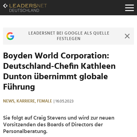
Zum
Inhalt
Zur
Fußzeilen-
Navigation
LEADERSNET BEI GOOGLE ALS QUELLE
Zur
FESTLEGEN
Hauptnavigation
Boyden World Corporation:
Deutschland-Chefin Kathleen
Dunton übernimmt globale
Führung
NEWS,
KARRIERE,
FEMALE
| 16.05.2023
Sie folgt auf Craig Stevens und wird zur neuen
Vorsitzenden des Boards of Directors der
Personalberatung.