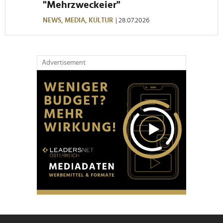
"Mehrzweckeier"
NEWS,
MEDIA,
KULTUR
| 28.07.2026
Advertisement