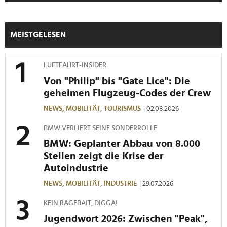
analysieren. Außerdem geben wir Informationen zu Ihrer
Verwendung unserer Website an unsere Partner für
soziale Medien, Werbung und Analysen weiter. Unsere
MEISTGELESEN
Partner führen diese Informationen möglicherweise mit
weiteren Daten zusammen, die Sie ihnen bereitgestellt
LUFTFAHRT-INSIDER
haben oder die sie im Rahmen Ihrer Nutzung der Dienste
Von "Philip" bis "Gate Lice": Die
gesammelt haben.
geheimen Flugzeug-Codes der Crew
NEWS,
MOBILITÄT,
TOURISMUS
| 02.08.2026
BMW VERLIERT SEINE SONDERROLLE
BMW: Geplanter Abbau von 8.000
Stellen zeigt die Krise der
Autoindustrie
NEWS,
MOBILITÄT,
INDUSTRIE
| 29.07.2026
KEIN RAGEBAIT, DIGGA!
Jugendwort 2026: Zwischen "Peak",