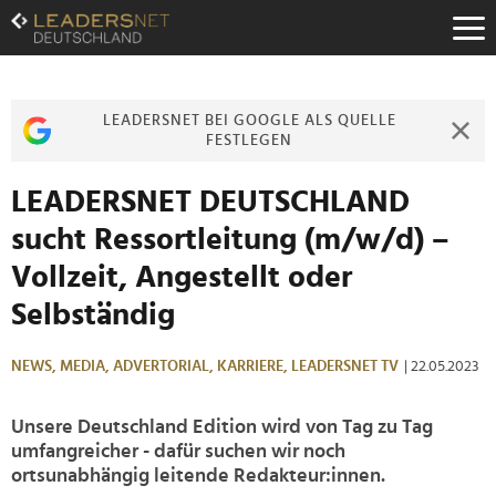
Zum
Inhalt
Zur
Fußzeilen-
Navigation
LEADERSNET BEI GOOGLE ALS QUELLE
Zur
FESTLEGEN
Hauptnavigation
LEADERSNET DEUTSCHLAND
sucht Ressortleitung (m/w/d) –
Vollzeit, Angestellt oder
Selbständig
NEWS,
MEDIA,
ADVERTORIAL,
KARRIERE,
LEADERSNET TV
| 22.05.2023
Unsere Deutschland Edition wird von Tag zu Tag
umfangreicher - dafür suchen wir noch
ortsunabhängig leitende Redakteur:innen.