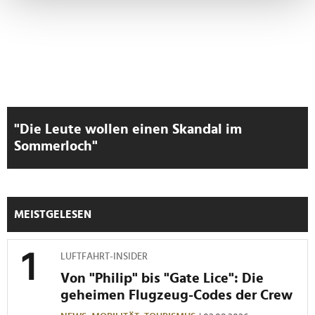
Erfahren Sie mehr darüber, wie Ihre persönlichen Daten
verarbeitet werden, und legen Sie Ihre Präferenzen im
Abschnitt Einzelheiten
fest.
Wir verwenden Cookies, um Inhalte und Anzeigen zu
personalisieren, Funktionen für soziale Medien anbieten
zu können und die Zugriffe auf unsere Website zu
analysieren. Außerdem geben wir Informationen zu Ihrer
"Die Leute wollen einen Skandal im
Verwendung unserer Website an unsere Partner für
Sommerloch"
soziale Medien, Werbung und Analysen weiter. Unsere
Partner führen diese Informationen möglicherweise mit
weiteren Daten zusammen, die Sie ihnen bereitgestellt
haben oder die sie im Rahmen Ihrer Nutzung der Dienste
MEISTGELESEN
gesammelt haben.
LUFTFAHRT-INSIDER
Von "Philip" bis "Gate Lice": Die
geheimen Flugzeug-Codes der Crew