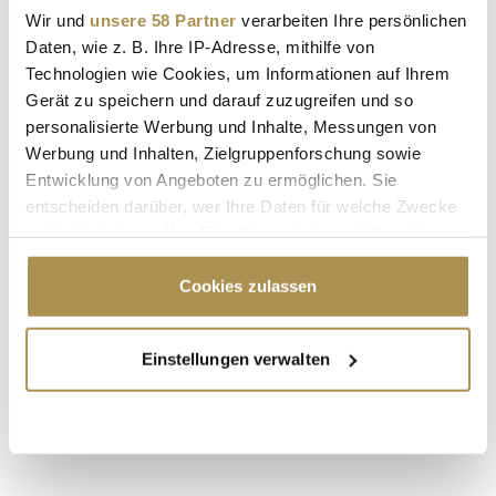
Wir und
unsere 58 Partner
verarbeiten Ihre persönlichen
Daten, wie z. B. Ihre IP-Adresse, mithilfe von
Technologien wie Cookies, um Informationen auf Ihrem
Sicherheitscode bestätigen:
*
Gerät zu speichern und darauf zuzugreifen und so
personalisierte Werbung und Inhalte, Messungen von
Werbung und Inhalten, Zielgruppenforschung sowie
Entwicklung von Angeboten zu ermöglichen. Sie
entscheiden darüber, wer Ihre Daten für welche Zwecke
nutzt. Sie können Ihre Einwilligung jederzeit über die
Cookie-Erklärung oder durch Klicken auf das Privacy
Trigger Symbol ändern oder widerrufen
Cookies zulassen
* Pflichtfelder.
ABSENDEN
Wenn Sie es erlauben, würden wir auch gerne:
Einstellungen verwalten
Informationen über Ihre geografische Lage
LEADERSNET.TV
erfassen, welche bis auf einige Meter genau sein
können
LAUTSCHALTEN
Ihr Gerät durch aktives Scannen nach
bestimmten Merkmalen (Fingerprinting) identifizieren