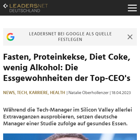
Zum
Inhalt
Zur
Fußzeilen-
Navigation
LEADERSNET BEI GOOGLE ALS QUELLE
Zur
FESTLEGEN
Hauptnavigation
Fasten, Proteinkekse, Diet Coke,
wenig Alkohol: Die
Essgewohnheiten der Top-CEO's
NEWS,
TECH,
KARRIERE,
HEALTH
| Natalie Oberhollenzer
| 18.04.2023
Während die Tech-Manager im Silicon Valley allerlei
Extravaganzen ausprobieren, setzen deutsche
Manager einer Studie zufolge auf gesundes Essen.
>