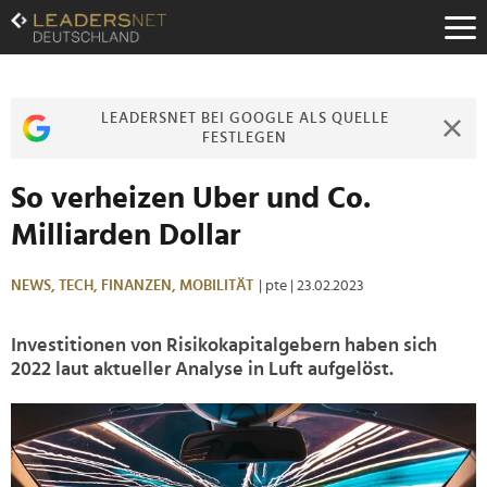
Zum
Inhalt
Zur
Fußzeilen-
Navigation
LEADERSNET BEI GOOGLE ALS QUELLE
Zur
FESTLEGEN
Hauptnavigation
So verheizen Uber und Co.
Milliarden Dollar
NEWS,
TECH,
FINANZEN,
MOBILITÄT
| pte
| 23.02.2023
Investitionen von Risikokapitalgebern haben sich
2022 laut aktueller Analyse in Luft aufgelöst.
>