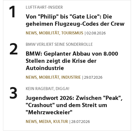
Wir verwenden Cookies, um Inhalte und Anzeigen zu
LUFTFAHRT-INSIDER
personalisieren, Funktionen für soziale Medien anbieten
Von "Philip" bis "Gate Lice": Die
zu können und die Zugriffe auf unsere Website zu
geheimen Flugzeug-Codes der Crew
analysieren. Außerdem geben wir Informationen zu Ihrer
NEWS,
MOBILITÄT,
TOURISMUS
| 02.08.2026
Verwendung unserer Website an unsere Partner für
soziale Medien, Werbung und Analysen weiter. Unsere
BMW VERLIERT SEINE SONDERROLLE
Partner führen diese Informationen möglicherweise mit
BMW: Geplanter Abbau von 8.000
weiteren Daten zusammen, die Sie ihnen bereitgestellt
Stellen zeigt die Krise der
haben oder die sie im Rahmen Ihrer Nutzung der Dienste
Autoindustrie
gesammelt haben.
NEWS,
MOBILITÄT,
INDUSTRIE
| 29.07.2026
KEIN RAGEBAIT, DIGGA!
Jugendwort 2026: Zwischen "Peak",
"Crashout" und dem Streit um
"Mehrzweckeier"
NEWS,
MEDIA,
KULTUR
| 28.07.2026