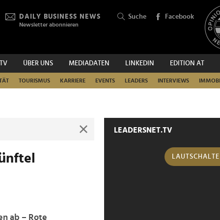
DAILY BUSINESS NEWS
Suche
Facebook
Newsletter abonnieren
.TV
ÜBER UNS
MEDIADATEN
LINKEDIN
EDITION AT
SUCHEN
TÄT
TOURISMUS
KARRIERE
EVENTS
LEADERS
INTERVIEWS
IMMOBI
LEADERSNET.TV
ünftel
LAUTSCHALT
en ab – Rote