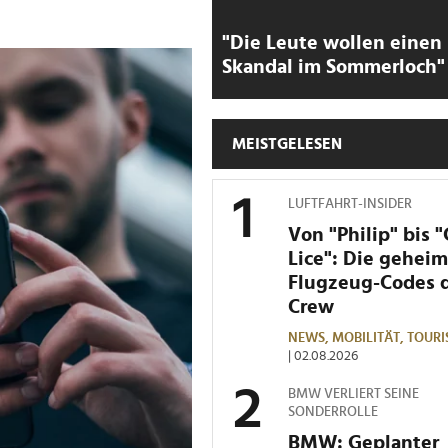
"Die Leute wollen einen
Skandal im Sommerloch"
MEISTGELESEN
LUFTFAHRT-INSIDER
Von "Philip" bis 
Lice": Die gehei
Flugzeug-Codes 
Crew
NEWS,
MOBILITÄT,
TOURI
| 02.08.2026
BMW VERLIERT SEINE
SONDERROLLE
BMW: Geplanter