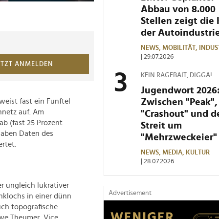
Abbau von 8.000
Stellen zeigt die 
der Autoindustri
NEWS,
MOBILITÄT,
INDUS
| 29.07.2026
ETZT ANMELDEN
KEIN RAGEBAIT, DIGGA!
Jugendwort 2026
Zwischen "Peak",
eist fast ein Fünftel
nnetz auf. Am
"Crashout" und 
b (fast 25 Prozent
Streit um
 haben Daten des
"Mehrzweckeier"
rtet.
NEWS,
MEDIA,
KULTUR
| 28.07.2026
r ungleich lukrativer
Advertisement
nklochs in einer dünn
uch topografische
Uwe Theumer, Vice