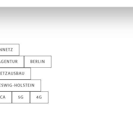
nhalte und Anzeigen zu personalisieren, Funktionen für soziale
Website zu analysieren. Außerdem geben wir Informationen zu I
r soziale Medien, Werbung und Analysen weiter. Unsere Partner
 Daten zusammen, die Sie ihnen bereitgestellt haben oder die s
n.
ENNETZ
AGENTUR
BERLIN
ETZAUSBAU
ESWIG-HOLSTEIN
ICA
5G
4G