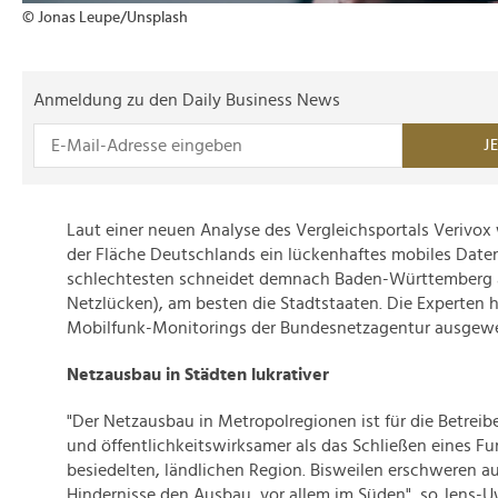
© Jonas Leupe/Unsplash
Anmeldung zu den Daily Business News
J
Laut einer neuen Analyse des Vergleichsportals Verivox w
der Fläche Deutschlands ein lückenhaftes mobiles Date
schlechtesten schneidet demnach Baden-Württemberg a
Netzlücken), am besten die Stadtstaaten. Die Experten
Mobilfunk-Monitorings der Bundesnetzagentur ausgewe
Netzausbau in Städten lukrativer
"Der Netzausbau in Metropolregionen ist für die Betreibe
und öffentlichkeitswirksamer als das Schließen eines Fu
besiedelten, ländlichen Region. Bisweilen erschweren a
Hindernisse den Ausbau, vor allem im Süden", so Jens-