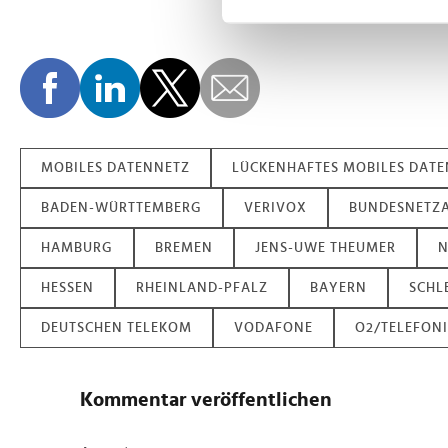
Einzelheiten
fest.
Wir verwenden Cookies, um I
und die Zugriffe auf unsere 
Website an unsere Partner fü
möglicherweise mit weiteren
der Dienste gesammelt habe
MOBILES DATENNETZ
LÜCKENHAFTES MOBILES DAT
BADEN-WÜRTTEMBERG
VERIVOX
BUNDESNETZ
HAMBURG
BREMEN
JENS-UWE THEUMER
N
HESSEN
RHEINLAND-PFALZ
BAYERN
SCHL
DEUTSCHEN TELEKOM
VODAFONE
O2/TELEFON
Kommentar veröffentlichen