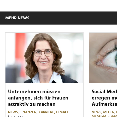
MEHR NEWS
Unternehmen müssen
Social Med
anfangen, sich für Frauen
erregen m
attraktiv zu machen
Aufmerks
NEWS,
FINANZEN,
KARRIERE,
FEMALE
NEWS,
MEDIA,
| 29.11.2022
BILDUNG & WI