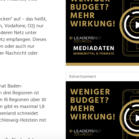
cken" auf – das heißt,
m, Vodafone, O2) nur
nderen Netz unter
Netz empfangen. Dieses
en oder auch nur
er-Nachricht oder
Advertisement
hat Baden-
 drei Regionen ist
en 16 Regionen über 30
n gibt es maximal 1,8
chenland schneidet
chleswig-Holstein mit