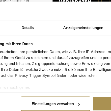
eiße Flecken": In
oder 5G-Netz. Im
troffen, in
öchsten. Von den 20
ayern. Die bundesweit
Details
Anzeigeneinstellungen
tesgadener Land. Die
ben keine Lücken im
g mit Ihren Daten
erarbeiten Ihre persönlichen Daten, wie z. B. Ihre IP-Adresse, m
uf Ihrem Gerät zu speichern und darauf zuzugreifen und so pers
schen Telekom. Der
ung und Inhalten, Zielgruppenforschung sowie Entwicklung von
r knapp 90 Prozent
 Ihre Daten für welche Zwecke nutzt. Sie können Ihre Einwilligun
om funkt in 56 Prozent
 auf das Privacy Trigger Symbol ändern oder widerrufen
 90 beziehungsweise
lefonica versorgt nur
orgung: 85 Prozent).
n wir auch gerne:
re geografische Lage erfassen, welche bis auf einige Meter gen
es Scannen nach bestimmten Merkmalen (Fingerprinting) identifi
Einstellungen verwalten
ie Ihre persönlichen Daten verarbeitet werden, und legen Sie I