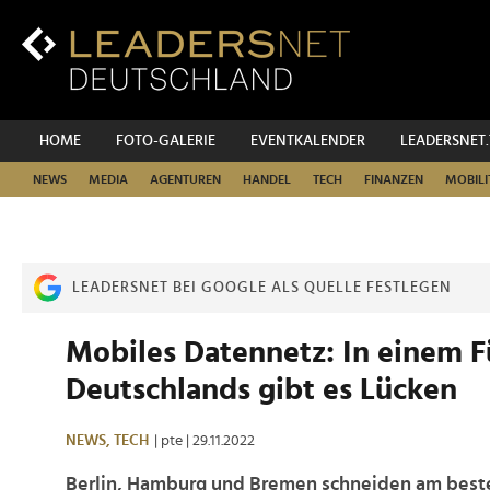
Zum
Inhalt
Zur
Fußzeilen-
Navigation
Zur
HOME
FOTO-GALERIE
EVENTKALENDER
LEADERSNET
Hauptnavigation
NEWS
MEDIA
AGENTUREN
HANDEL
TECH
FINANZEN
MOBILI
LEADERSNET BEI GOOGLE ALS QUELLE FESTLEGEN
Mobiles Datennetz: In einem F
Deutschlands gibt es Lücken
NEWS,
TECH
| pte
| 29.11.2022
Berlin, Hamburg und Bremen schneiden am best