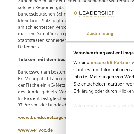
Zudem haben alle deutschen Flächenländer weiterhin "w
solchen Regionen gibt es von keinem Anbieter ein 4G- 
bundesdeutschen Schnitt sind 2,94 Prozent der Fläche be
Rheinland-Pfalz liegt der Schnitt mit 4,56 Prozent am h
am schlechtesten versorgten Regionen liegen neun in B
Zustimmung
meisten Datenlücken gibt es mit 24,17 Prozent im Berch
Stadtstaaten schneiden auch hier am besten ab. Sie ha
Datennetz.
Verantwortungsvoller Umgan
Telekom mit dem besten Netz
Wir und
unsere 58 Partner
v
Cookies, um Informationen a
Bundesweit am besten ausgebaut ist das Netz der Deut
Inhalte, Messungen von Werb
Ex-Monopolist kann im Oktober 2022 in Deutschland fü
Sie entscheiden darüber, wer
der Fläche ein 4G-Netz anbieten, das 5G-Netz der Telek
Erklärung oder durch Klicken
des Bundesgebiets. Vodafones Zahlen liegen mit knapp
55 Prozent fast gleichauf. Der dritte Netzbetreiber O2/Te
37 Prozent der bundesdeutschen Fläche mit 5G (4G-Vers
Wenn Sie es erlauben, würde
Informationen über Ih
www.bundesnetzagentur.de
Ihr Gerät durch aktiv
Erfahren Sie mehr darüber, w
www.verivox.de