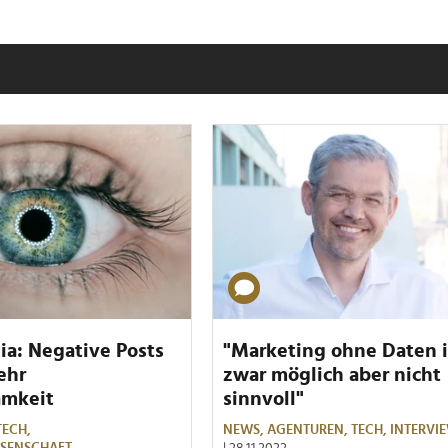
ia: Negative Posts
"Marketing ohne Daten i
ehr
zwar möglich aber nicht
amkeit
sinnvoll"
TECH,
NEWS,
AGENTUREN,
TECH,
INTERVI
SSENSCHAFT
| 28.11.2022