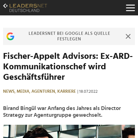
Zum
Inhalt
Zur
Fußzeilen-
Navigation
LEADERSNET BEI GOOGLE ALS QUELLE
Zur
FESTLEGEN
Hauptnavigation
Fischer-Appelt Advisors: Ex-ARD-
Kommunikationschef wird
Geschäftsführer
NEWS,
MEDIA,
AGENTUREN,
KARRIERE
| 18.07.2022
Birand Bingül war Anfang des Jahres als Director
Strategy zur Agenturgruppe gewechselt.
>