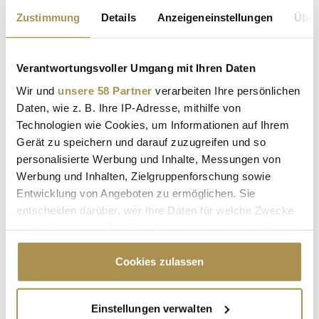
Zustimmung
Details
Anzeigeneinstellungen
Über
* Pflichtfelder.
ABSENDEN
Verantwortungsvoller Umgang mit Ihren Daten
Wir und
unsere 58 Partner
verarbeiten Ihre persönlichen
LEADERSNET.TV
Daten, wie z. B. Ihre IP-Adresse, mithilfe von
Technologien wie Cookies, um Informationen auf Ihrem
LAUTSCHALTEN
Gerät zu speichern und darauf zuzugreifen und so
personalisierte Werbung und Inhalte, Messungen von
Werbung und Inhalten, Zielgruppenforschung sowie
Entwicklung von Angeboten zu ermöglichen. Sie
entscheiden darüber, wer Ihre Daten für welche Zwecke
nutzt. Sie können Ihre Einwilligung jederzeit über die
Cookie-Erklärung oder durch Klicken auf das Privacy
Trigger Symbol ändern oder widerrufen
Cookies zulassen
Wenn Sie es erlauben, würden wir auch gerne:
"Die Leute wollen einen Skandal im
Einstellungen verwalten
Informationen über Ihre geografische Lage