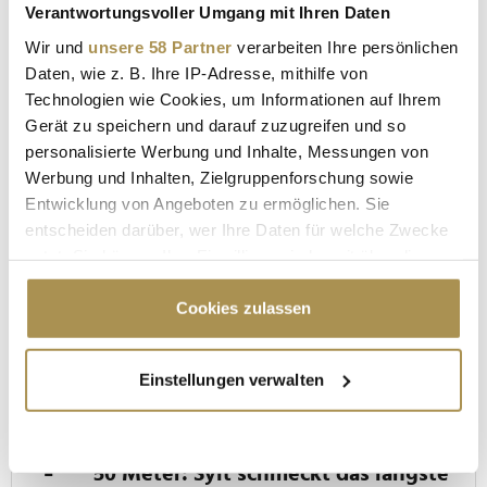
Verantwortungsvoller Umgang mit Ihren Daten
Wir und
unsere 58 Partner
verarbeiten Ihre persönlichen
Daten, wie z. B. Ihre IP-Adresse, mithilfe von
Technologien wie Cookies, um Informationen auf Ihrem
Gerät zu speichern und darauf zuzugreifen und so
personalisierte Werbung und Inhalte, Messungen von
Werbung und Inhalten, Zielgruppenforschung sowie
Entwicklung von Angeboten zu ermöglichen. Sie
entscheiden darüber, wer Ihre Daten für welche Zwecke
"Die Leute wollen einen Skandal im
nutzt. Sie können Ihre Einwilligung jederzeit über die
Sommerloch"
Cookie-Erklärung oder durch Klicken auf das Privacy
Trigger Symbol ändern oder widerrufen
Cookies zulassen
Wenn Sie es erlauben, würden wir auch gerne:
MEISTGELESEN
Einstellungen verwalten
Informationen über Ihre geografische Lage
erfassen, welche bis auf einige Meter genau sein
JÜRGEN GOSCH KNACKT WELTREKORD
können
Ihr Gerät durch aktives Scannen nach
50 Meter: Sylt schmeckt das längste