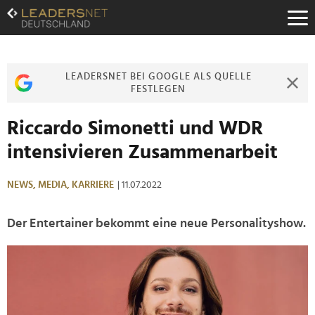
Zum
Inhalt
Zur
Fußzeilen-
Navigation
LEADERSNET BEI GOOGLE ALS QUELLE
Zur
FESTLEGEN
Hauptnavigation
Riccardo Simonetti und WDR
intensivieren Zusammenarbeit
NEWS,
MEDIA,
KARRIERE
| 11.07.2022
Der Entertainer bekommt eine neue Personalityshow.
>