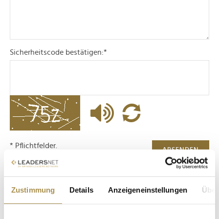
Sicherheitscode bestätigen:
*
* Pflichtfelder.
ABSENDEN
LEADERSNET.TV
Zustimmung
Details
Anzeigeneinstellungen
Über
LAUTSCHALTEN