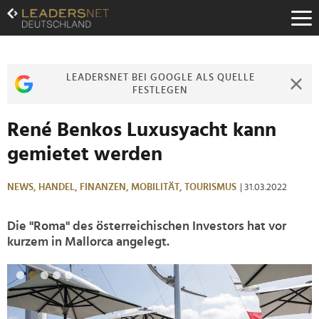
Zum
Inhalt
Zur
Fußzeilen-
Navigation
LEADERSNET BEI GOOGLE ALS QUELLE
Zur
FESTLEGEN
Hauptnavigation
René Benkos Luxusyacht kann
gemietet werden
NEWS,
HANDEL,
FINANZEN,
MOBILITÄT,
TOURISMUS
| 31.03.2022
Die "Roma" des österreichischen Investors hat vor
kurzem in Mallorca angelegt.
>