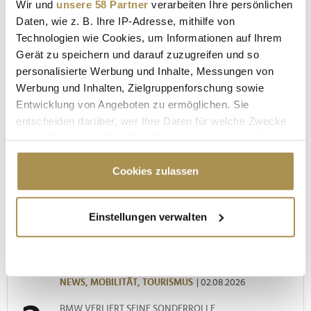
Wir und
unsere 58 Partner
verarbeiten Ihre persönlichen
Daten, wie z. B. Ihre IP-Adresse, mithilfe von
Technologien wie Cookies, um Informationen auf Ihrem
Gerät zu speichern und darauf zuzugreifen und so
personalisierte Werbung und Inhalte, Messungen von
Werbung und Inhalten, Zielgruppenforschung sowie
"Die Leute wollen einen Skandal im
Entwicklung von Angeboten zu ermöglichen. Sie
Sommerloch"
entscheiden darüber, wer Ihre Daten für welche Zwecke
nutzt. Sie können Ihre Einwilligung jederzeit über die
Cookie-Erklärung oder durch Klicken auf das Privacy
Trigger Symbol ändern oder widerrufen
Cookies zulassen
MEISTGELESEN
Wenn Sie es erlauben, würden wir auch gerne:
Einstellungen verwalten
Informationen über Ihre geografische Lage
LUFTFAHRT-INSIDER
erfassen, welche bis auf einige Meter genau sein
Von "Philip" bis "Gate Lice": Die
können
geheimen Flugzeug-Codes der Crew
Ihr Gerät durch aktives Scannen nach
NEWS,
MOBILITÄT,
TOURISMUS
| 02.08.2026
bestimmten Merkmalen (Fingerprinting) identifizieren
Erfahren Sie mehr darüber, wie Ihre persönlichen Daten
BMW VERLIERT SEINE SONDERROLLE