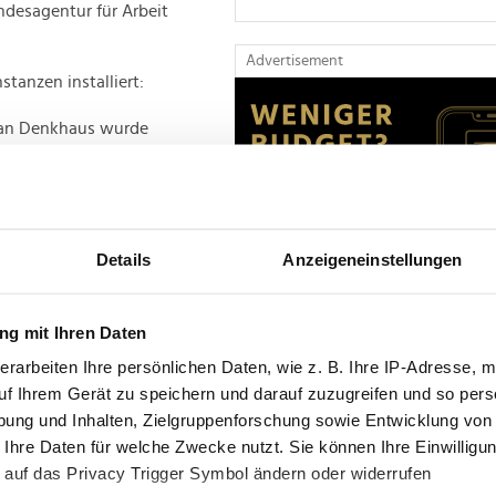
desagentur für Arbeit
Advertisement
stanzen installiert:
an Denkhaus wurde
 der Gläubiger
zu überwachen.
rungsprozess
ei externe,
älte als
Details
Anzeigeneinstellungen
 Management-Board
g mit Ihren Daten
unter Druck
erarbeiten Ihre persönlichen Daten, wie z. B. Ihre IP-Adresse, m
 Größen auf dem
uf Ihrem Gerät zu speichern und darauf zuzugreifen und so pers
Advertisement
zentrieren sich die
ung und Inhalten, Zielgruppenforschung sowie Entwicklung von
f die Ballungsräume im
 Ihre Daten für welche Zwecke nutzt. Sie können Ihre Einwilligun
 auf das Privacy Trigger Symbol ändern oder widerrufen