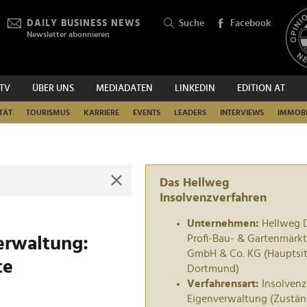
DAILY BUSINESS NEWS
Suche
Facebook
Newsletter abonnieren
.TV
ÜBER UNS
MEDIADATEN
LINKEDIN
EDITION AT
SUCHEN
TÄT
TOURISMUS
KARRIERE
EVENTS
LEADERS
INTERVIEWS
IMMOBI
Das Hellweg
Insolvenzverfahren
Unternehmen:
Hellweg 
Profi-Bau- & Gartenmärk
erwaltung:
GmbH & Co. KG (Hauptsit
te
Dortmund)
Verfahrensart:
Insolvenz
Eigenverwaltung (Zustän