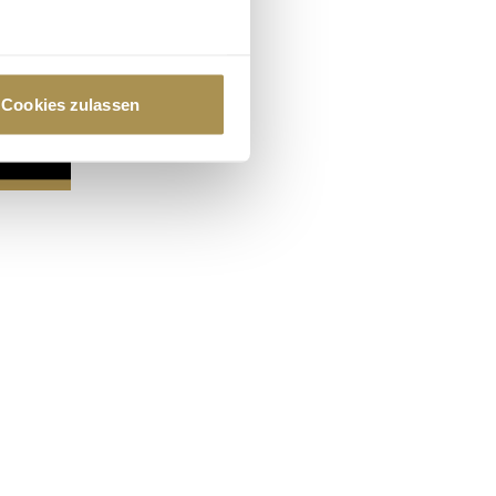
au sein können
zieren
Cookies zulassen
hre Präferenzen im
Abschnitt
 Medien anbieten zu können
hrer Verwendung unserer
 führen diese Informationen
ie im Rahmen Ihrer Nutzung