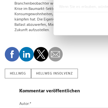
Branchenbeobachter werten den Schritt als Symptom ei
Wenn Sie es erlauben, würde
Krise im Baumarkt-Sektor, der seit geraumer Zeit mit ve
Informationen über Ih
Konsumgewohnheiten, Immobilienkrisen und gestiegene
Ihr Gerät durch aktiv
kämpfen hat. Die Eigenverwaltung bietet Hellweg nun di
Ballast abzuwerfen, Mietverträge nachzuverhandeln und 
Erfahren Sie mehr darüber, w
Zukunft aufzustellen.
Einzelheiten
fest.
Wir verwenden Cookies, um I
und die Zugriffe auf unsere 
Website an unsere Partner fü
möglicherweise mit weiteren
der Dienste gesammelt habe
HELLWEG
HELLWEG INSOLVENZ
Kommentar veröffentlichen
Autor:
*