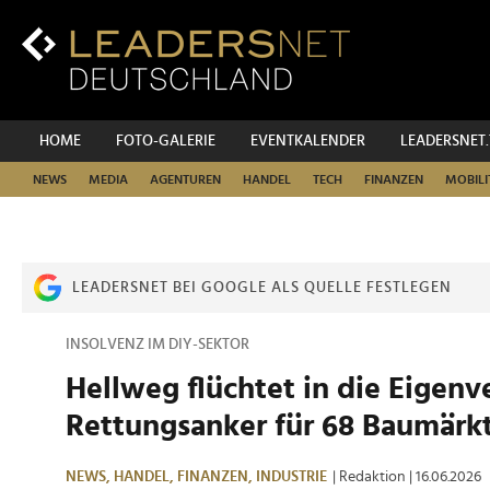
Zum
Inhalt
Zur
Fußzeilen-
Navigation
Zur
HOME
FOTO-GALERIE
EVENTKALENDER
LEADERSNET
Hauptnavigation
NEWS
MEDIA
AGENTUREN
HANDEL
TECH
FINANZEN
MOBILI
LEADERSNET BEI GOOGLE ALS QUELLE FESTLEGEN
INSOLVENZ IM DIY-SEKTOR
Hellweg flüchtet in die Eigenv
Rettungsanker für 68 Baumärk
NEWS,
HANDEL,
FINANZEN,
INDUSTRIE
| Redaktion
| 16.06.2026