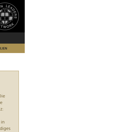
LIEN
Die
te
z:
 in
diges