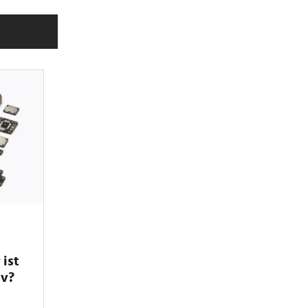
 ist
iv?