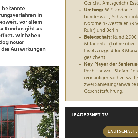
Gericht: Amtsgericht Ess
e bekannte
Umfang:
68 Standorte
rungsverfahren in
bundesweit, Schwerpunk
esweit, vor allem
Nordrhein-Westfalen (Rh
ie Kunden gibt es
Ruhr) und Berlin
ffnet. Wir haben
Belegschaft:
Rund 2.900
tieg neuer
Mitarbeiter (Löhne über
d die Auswirkungen
Insolvenzgeld für 3 Mona
gesichert)
Key Player der Sanierun
Rechtsanwalt Stefan De
(vorläufiger Sachverwalte
zwei Sanierungsanwälte i
Geschäftsführung.
LEADERSNET.TV
LAUTSCHALT