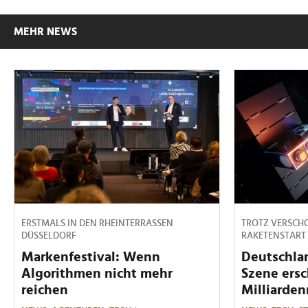
MEHR NEWS
ERSTMALS IN DEN RHEINTERRASSEN
TROTZ VERSCH
DÜSSELDORF
RAKETENSTART
Markenfestival: Wenn
Deutschla
Algorithmen nicht mehr
Szene ersc
reichen
Milliarden