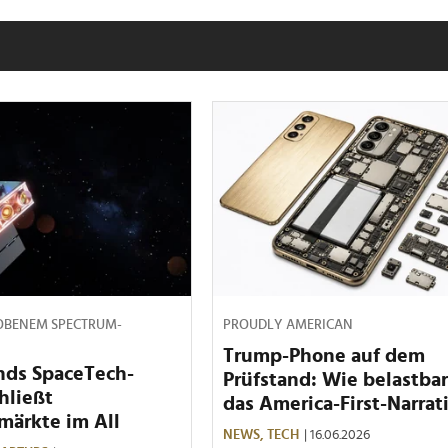
OBENEM SPECTRUM-
PROUDLY AMERICAN
Trump-Phone auf dem
nds SpaceTech-
Prüfstand: Wie belastbar
hließt
das America-First-Narrat
märkte im All
NEWS,
TECH
| 16.06.2026