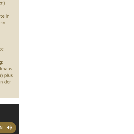
en)
te in
ein-
te
g:
nkhaus
r) plus
n der
EN