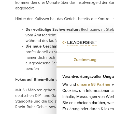
kommenden drei Monate über das Insolvenzgeld der Bun
abgedeckt.
Hinter den Kulissen hat das Gericht bereits die Kontrollin
Der vorläufige Sachverwalter:
Rechtsanwalt Stef
vom Amtsgericht Essen bestellt, um die Interessen
während des laufenden Verfahrens federführend 
Die neue Geschäftsführung:
Um den Restrukturie
professionell zu steuern, hat die Baumarktkette zw
namentlich noch nicht näher genannte Rechtsanw
Zustimmung
ausgewiesene Sanierungsexperten direkt in das
berufen.
Verantwortungsvoller Umgan
Fokus auf Rhein-Ruhr und Berlin: Baumarkt-Branche 
Wir und
unsere 58 Partner
v
Mit 68 Märkten gehört das Unternehmen zu den festen
Cookies, um Informationen a
deutschen DIY- und Gartenmarkt-Sektor. Geografisch kon
Inhalte, Messungen von Werb
Standorte und die logistische Infrastruktur vor allem au
Sie entscheiden darüber, wer
Rhein-Ruhr-Gebiet sowie auf den Großraum Berlin.
Erklärung oder durch Klicken