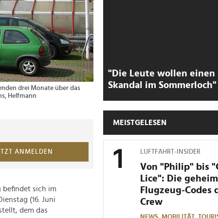
"Die Leute wollen einen
Skandal im Sommerloch"
menden drei Monate über das
ns, Helfmann
MEISTGELESEN
LUFTFAHRT-INSIDER
ETZT ANMELDEN
Von "Philip" bis 
Lice": Die gehei
 befindet sich im
Flugzeug-Codes 
enstag (16. Juni
Crew
tellt, dem das
NEWS,
MOBILITÄT,
TOURI