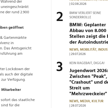
. Während der
| 02.08.2026
l uneingeschränkt
hne der rund 2.900
BMW VERLIERT SEINE
SONDERROLLE
BMW: Geplanter
eiben geöffnet
Abbau von 8.000
Stellen zeigt die 
 & Gartenmärkte
der Autoindustri
lvenz in
en. Das Amtsgericht
NEWS,
MOBILITÄT,
INDUS
nsführung am
| 29.07.2026
KEIN RAGEBAIT, DIGGA!
arter Lockdown der
Jugendwort 2026
als auch der digitale
Zwischen "Peak",
 zur Verfügung.
"Crashout" und 
Streit um
 Mitarbeiter
"Mehrzweckeier"
 sofort das staatliche
NEWS,
MEDIA,
KULTUR
sind für die
| 28.07.2026