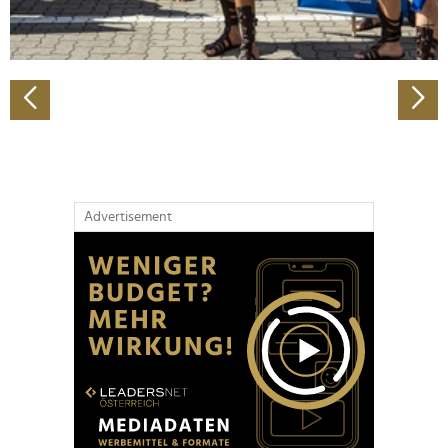
zu können und die Zugriffe auf unsere Website zu
analysieren. Außerdem geben wir Informationen zu Ihrer
Verwendung unserer Website an unsere Partner für
soziale Medien, Werbung und Analysen weiter. Unsere
Partner führen diese Informationen möglicherweise mit
weiteren Daten zusammen, die Sie ihnen bereitgestellt
haben oder die sie im Rahmen Ihrer Nutzung der Dienste
gesammelt haben.
Advertisement