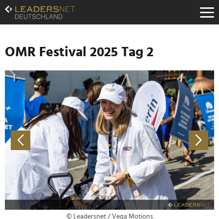
Zum
Inhalt
Zur
Fußzeilen-
Navigation
OMR Festival 2025 Tag 2
Zur
Hauptnavigation
© Leadersnet / Vega Motions