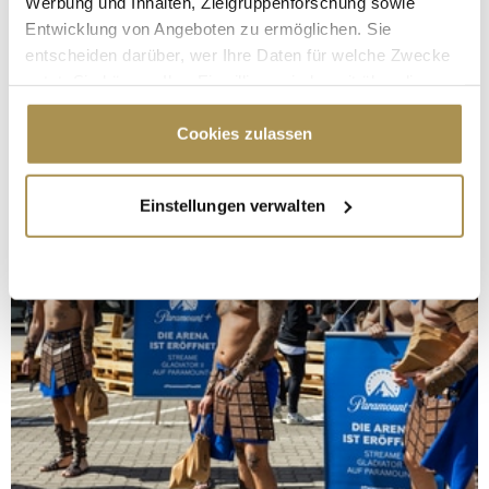
Werbung und Inhalten, Zielgruppenforschung sowie
Entwicklung von Angeboten zu ermöglichen. Sie
entscheiden darüber, wer Ihre Daten für welche Zwecke
nutzt. Sie können Ihre Einwilligung jederzeit über die
Cookie-Erklärung oder durch Klicken auf das Privacy
Trigger Symbol ändern oder widerrufen
Cookies zulassen
Wenn Sie es erlauben, würden wir auch gerne:
Einstellungen verwalten
Informationen über Ihre geografische Lage
erfassen, welche bis auf einige Meter genau sein
können
Ihr Gerät durch aktives Scannen nach
bestimmten Merkmalen (Fingerprinting) identifizieren
Erfahren Sie mehr darüber, wie Ihre persönlichen Daten
verarbeitet werden, und legen Sie Ihre Präferenzen im
Abschnitt Einzelheiten
fest.
Wir verwenden Cookies, um Inhalte und Anzeigen zu
personalisieren, Funktionen für soziale Medien anbieten