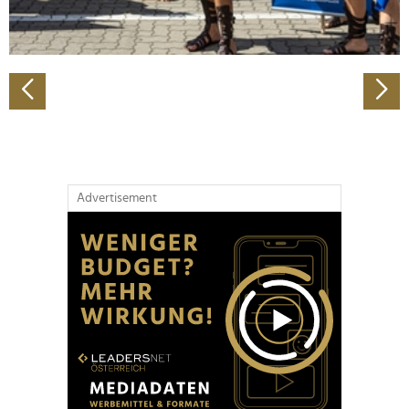
zu können und die Zugriffe auf unsere Website zu
analysieren. Außerdem geben wir Informationen zu Ihrer
Verwendung unserer Website an unsere Partner für
soziale Medien, Werbung und Analysen weiter. Unsere
Partner führen diese Informationen möglicherweise mit
weiteren Daten zusammen, die Sie ihnen bereitgestellt
haben oder die sie im Rahmen Ihrer Nutzung der Dienste
gesammelt haben.
Advertisement