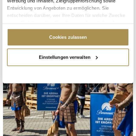
Werbung und Inhalten, Zielgruppenforschung sowie
Entwicklung von Angeboten zu ermöglichen. Sie
entscheiden darüber, wer Ihre Daten für welche Zwecke
nutzt. Sie können Ihre Einwilligung jederzeit über die
Cookie-Erklärung oder durch Klicken auf das Privacy
Trigger Symbol ändern oder widerrufen
Cookies zulassen
Wenn Sie es erlauben, würden wir auch gerne:
Einstellungen verwalten
Informationen über Ihre geografische Lage
erfassen, welche bis auf einige Meter genau sein
können
Ihr Gerät durch aktives Scannen nach
bestimmten Merkmalen (Fingerprinting) identifizieren
Erfahren Sie mehr darüber, wie Ihre persönlichen Daten
verarbeitet werden, und legen Sie Ihre Präferenzen im
Abschnitt Einzelheiten
fest.
Wir verwenden Cookies, um Inhalte und Anzeigen zu
personalisieren, Funktionen für soziale Medien anbieten