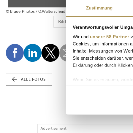
Zustimmung
© BrauerPhotos / O.Walterscheid
Verantwortungsvoller Umgan
Wir und
unsere 58 Partner
v
Cookies, um Informationen a
Inhalte, Messungen von Werb
Sie entscheiden darüber, wer
Erklärung oder durch Klicken
Wenn Sie es erlauben, würde
ALLE FOTOS
Informationen über Ih
Ihr Gerät durch aktiv
Erfahren Sie mehr darüber, w
Einzelheiten
fest.
Wir verwenden Cookies, um I
Advertisement
und die Zugriffe auf unsere 