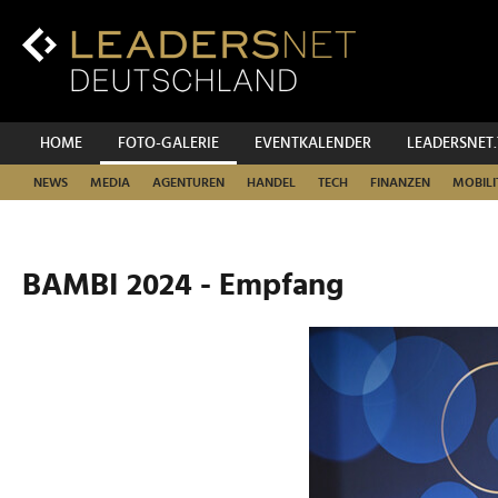
Zum
Inhalt
Zur
Fußzeilen-
Navigation
Zur
HOME
FOTO-GALERIE
EVENTKALENDER
LEADERSNET
Hauptnavigation
NEWS
MEDIA
AGENTUREN
HANDEL
TECH
FINANZEN
MOBILI
BAMBI 2024 - Empfang