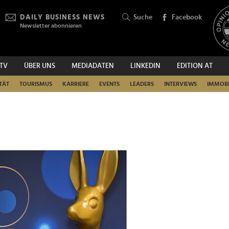
DAILY BUSINESS NEWS
Suche
Facebook
Newsletter abonnieren
.TV
ÜBER UNS
MEDIADATEN
LINKEDIN
EDITION AT
SUCHEN
TÄT
TOURISMUS
KARRIERE
EVENTS
LEADERS
INTERVIEWS
IMMOBI