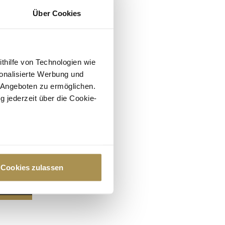
Über Cookies
ithilfe von Technologien wie
onalisierte Werbung und
 Angeboten zu ermöglichen.
g jederzeit über die Cookie-
au sein können
zieren
Cookies zulassen
hre Präferenzen im
Abschnitt
 Medien anbieten zu können
hrer Verwendung unserer