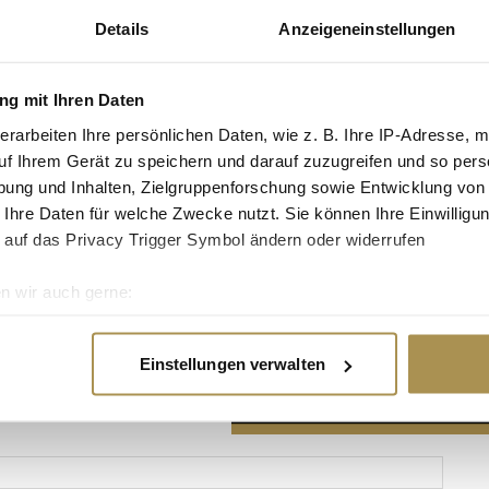
Details
Anzeigeneinstellungen
g mit Ihren Daten
erarbeiten Ihre persönlichen Daten, wie z. B. Ihre IP-Adresse, m
Advertisement
uf Ihrem Gerät zu speichern und darauf zuzugreifen und so pers
ung und Inhalten, Zielgruppenforschung sowie Entwicklung von
 Ihre Daten für welche Zwecke nutzt. Sie können Ihre Einwilligun
 auf das Privacy Trigger Symbol ändern oder widerrufen
n wir auch gerne:
re geografische Lage erfassen, welche bis auf einige Meter gen
es Scannen nach bestimmten Merkmalen (Fingerprinting) identifi
Einstellungen verwalten
ie Ihre persönlichen Daten verarbeitet werden, und legen Sie I
nhalte und Anzeigen zu personalisieren, Funktionen für soziale
Website zu analysieren. Außerdem geben wir Informationen zu I