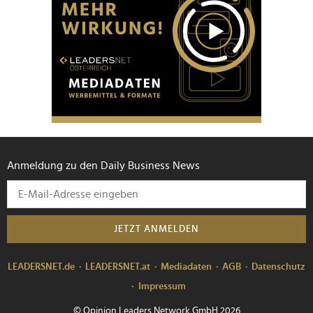
Anmeldung zu den Daily Business News
JETZT ANMELDEN
LEADERSNET.de
LEADERSNET.at
Mediadaten
AGB
Datenschutz
Impressum
© Opinion Leaders Network GmbH 2026