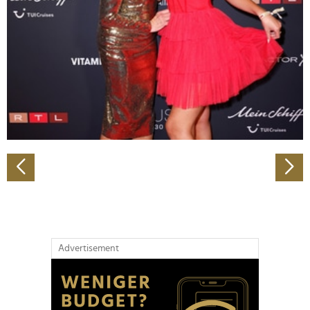
Wir verwenden Cookies, um Inhalte und Anzeigen zu
personalisieren, Funktionen für soziale Medien anbieten
zu können und die Zugriffe auf unsere Website zu
analysieren. Außerdem geben wir Informationen zu Ihrer
Verwendung unserer Website an unsere Partner für
soziale Medien, Werbung und Analysen weiter. Unsere
Partner führen diese Informationen möglicherweise mit
weiteren Daten zusammen, die Sie ihnen bereitgestellt
haben oder die sie im Rahmen Ihrer Nutzung der Dienste
gesammelt haben.
Advertisement