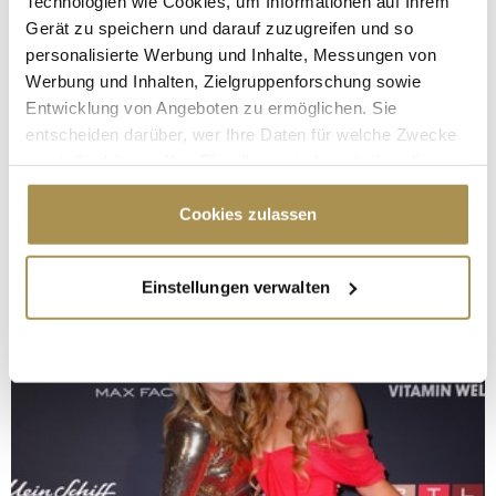
Technologien wie Cookies, um Informationen auf Ihrem
Gerät zu speichern und darauf zuzugreifen und so
personalisierte Werbung und Inhalte, Messungen von
Werbung und Inhalten, Zielgruppenforschung sowie
Entwicklung von Angeboten zu ermöglichen. Sie
entscheiden darüber, wer Ihre Daten für welche Zwecke
nutzt. Sie können Ihre Einwilligung jederzeit über die
Cookie-Erklärung oder durch Klicken auf das Privacy
Trigger Symbol ändern oder widerrufen
Cookies zulassen
Wenn Sie es erlauben, würden wir auch gerne:
Einstellungen verwalten
Informationen über Ihre geografische Lage
erfassen, welche bis auf einige Meter genau sein
können
Ihr Gerät durch aktives Scannen nach
bestimmten Merkmalen (Fingerprinting) identifizieren
Erfahren Sie mehr darüber, wie Ihre persönlichen Daten
verarbeitet werden, und legen Sie Ihre Präferenzen im
Abschnitt Einzelheiten
fest.