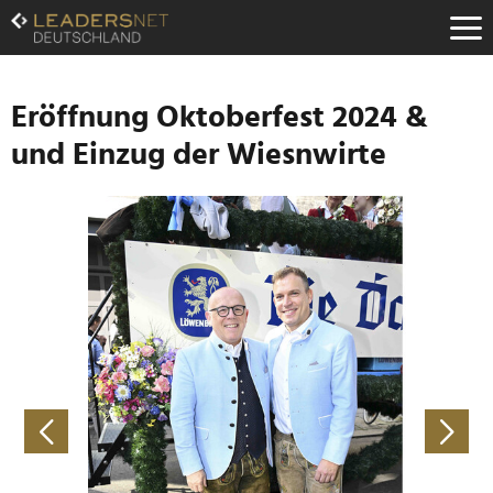
Zum
Inhalt
Zur
Fußzeilen-
Navigation
Eröffnung Oktoberfest 2024 &
Zur
und Einzug der Wiesnwirte
Hauptnavigation