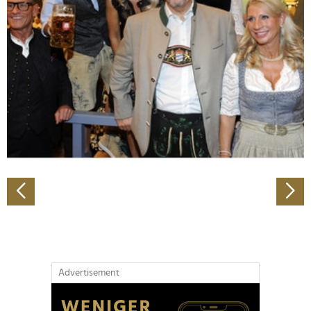
Abschnitt Einzelheiten
fest.
Wir verwenden Cookies, um Inhalte und Anzeigen zu
personalisieren, Funktionen für soziale Medien anbieten
zu können und die Zugriffe auf unsere Website zu
analysieren. Außerdem geben wir Informationen zu Ihrer
Verwendung unserer Website an unsere Partner für
soziale Medien, Werbung und Analysen weiter. Unsere
Partner führen diese Informationen möglicherweise mit
weiteren Daten zusammen, die Sie ihnen bereitgestellt
haben oder die sie im Rahmen Ihrer Nutzung der Dienste
gesammelt haben.
Advertisement