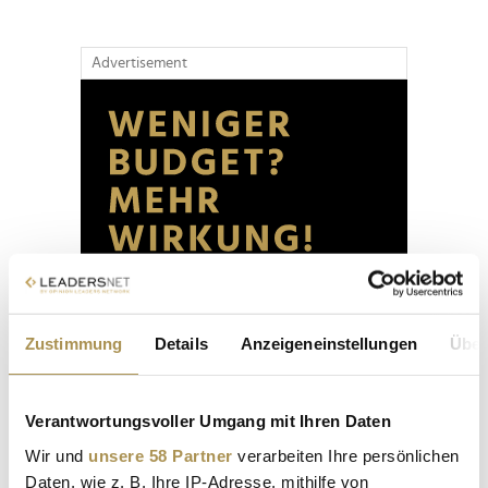
Advertisement
Zustimmung
Details
Anzeigeneinstellungen
Über
Verantwortungsvoller Umgang mit Ihren Daten
Wir und
unsere 58 Partner
verarbeiten Ihre persönlichen
Daten, wie z. B. Ihre IP-Adresse, mithilfe von