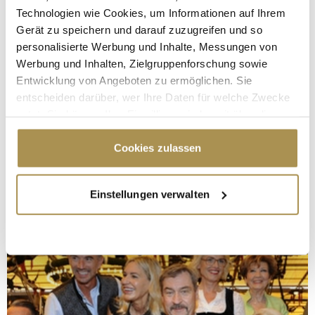
Technologien wie Cookies, um Informationen auf Ihrem
Gerät zu speichern und darauf zuzugreifen und so
personalisierte Werbung und Inhalte, Messungen von
Werbung und Inhalten, Zielgruppenforschung sowie
Entwicklung von Angeboten zu ermöglichen. Sie
entscheiden darüber, wer Ihre Daten für welche Zwecke
nutzt. Sie können Ihre Einwilligung jederzeit über die
Cookie-Erklärung oder durch Klicken auf das Privacy
Trigger Symbol ändern oder widerrufen
Cookies zulassen
Wenn Sie es erlauben, würden wir auch gerne:
Einstellungen verwalten
Informationen über Ihre geografische Lage
erfassen, welche bis auf einige Meter genau sein
können
Ihr Gerät durch aktives Scannen nach
bestimmten Merkmalen (Fingerprinting) identifizieren
Erfahren Sie mehr darüber, wie Ihre persönlichen Daten
verarbeitet werden, und legen Sie Ihre Präferenzen im