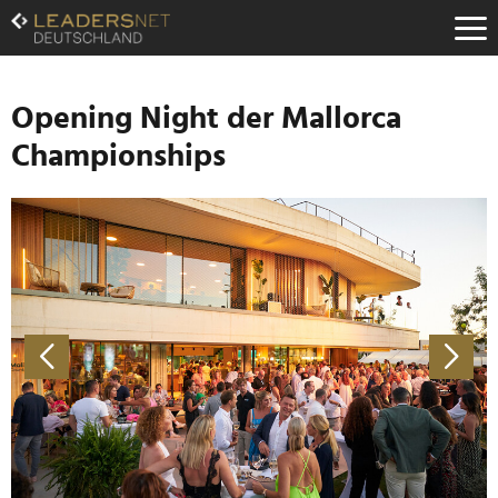
Zum
Inhalt
Zur
Fußzeilen-
Navigation
Opening Night der Mallorca
Zur
Championships
Hauptnavigation