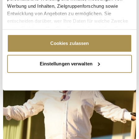
Werbung und Inhalten, Zielgruppenforschung sowie
Entwicklung von Angeboten zu ermöglichen. Sie
entscheiden darüber, wer Ihre Daten für welche Zwecke
nutzt. Sie können Ihre Einwilligung jederzeit über die
Cookie-Erklärung oder durch Klicken auf das Privacy
Trigger Symbol ändern oder widerrufen
Cookies zulassen
Wenn Sie es erlauben, würden wir auch gerne:
Einstellungen verwalten
Informationen über Ihre geografische Lage
erfassen, welche bis auf einige Meter genau sein
können
Ihr Gerät durch aktives Scannen nach
bestimmten Merkmalen (Fingerprinting) identifizieren
Erfahren Sie mehr darüber, wie Ihre persönlichen Daten
verarbeitet werden, und legen Sie Ihre Präferenzen im
Abschnitt Einzelheiten
fest.
Wir verwenden Cookies, um Inhalte und Anzeigen zu