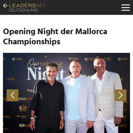
Zum
Inhalt
Zur
Fußzeilen-
Navigation
Opening Night der Mallorca
Zur
Championships
Hauptnavigation