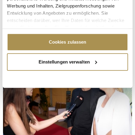
Werbung und Inhalten, Zielgruppenforschung sowie
Entwicklung von Angeboten zu ermöglichen. Sie
entscheiden darüber, wer Ihre Daten für welche Zwecke
nutzt. Sie können Ihre Einwilligung jederzeit über die
Cookie-Erklärung oder durch Klicken auf das Privacy
Trigger Symbol ändern oder widerrufen
Cookies zulassen
Wenn Sie es erlauben, würden wir auch gerne:
Einstellungen verwalten
Informationen über Ihre geografische Lage
erfassen, welche bis auf einige Meter genau sein
können
Ihr Gerät durch aktives Scannen nach
bestimmten Merkmalen (Fingerprinting) identifizieren
Erfahren Sie mehr darüber, wie Ihre persönlichen Daten
verarbeitet werden, und legen Sie Ihre Präferenzen im
Abschnitt Einzelheiten
fest.
Wir verwenden Cookies, um Inhalte und Anzeigen zu