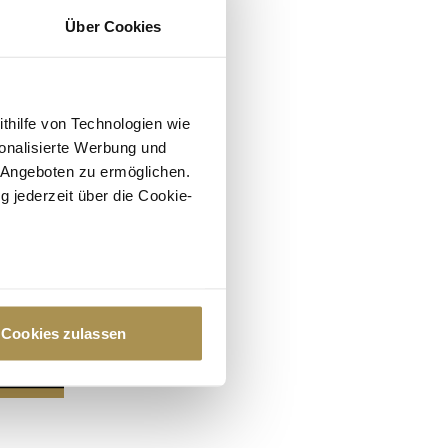
Über Cookies
ithilfe von Technologien wie
onalisierte Werbung und
 Angeboten zu ermöglichen.
g jederzeit über die Cookie-
au sein können
zieren
Cookies zulassen
hre Präferenzen im
Abschnitt
 Medien anbieten zu können
hrer Verwendung unserer