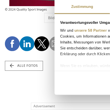
Zustimmung
© 2024 Quality Sport Images
Verantwortungsvoller Umgan
Wir und
unsere 58 Partner
v
Cookies, um Informationen a
Inhalte, Messungen von Werb
Sie entscheiden darüber, wer
Erklärung oder durch Klicken
Wenn Sie es erlauben, würde
ALLE FOTOS
Informationen über Ih
Ihr Gerät durch aktiv
Erfahren Sie mehr darüber, w
Einzelheiten
fest.
Wir verwenden Cookies, um I
Advertisement
und die Zugriffe auf unsere 