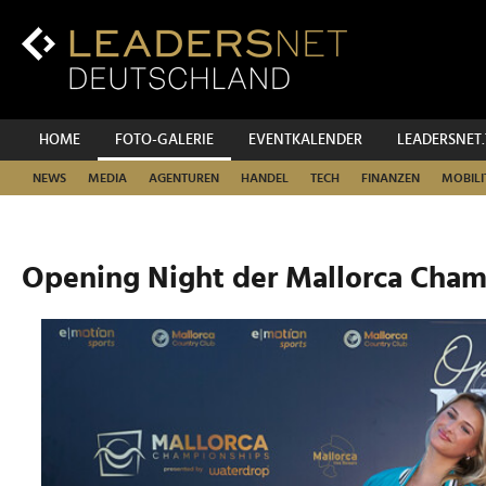
Zum
Inhalt
Zur
Fußzeilen-
Navigation
Zur
HOME
FOTO-GALERIE
EVENTKALENDER
LEADERSNET
Hauptnavigation
NEWS
MEDIA
AGENTUREN
HANDEL
TECH
FINANZEN
MOBILI
Opening Night der Mallorca Cham