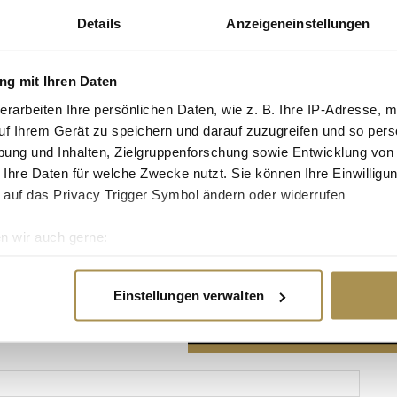
Details
Anzeigeneinstellungen
g mit Ihren Daten
erarbeiten Ihre persönlichen Daten, wie z. B. Ihre IP-Adresse, m
Advertisement
uf Ihrem Gerät zu speichern und darauf zuzugreifen und so pers
ung und Inhalten, Zielgruppenforschung sowie Entwicklung von
 Ihre Daten für welche Zwecke nutzt. Sie können Ihre Einwilligun
 auf das Privacy Trigger Symbol ändern oder widerrufen
n wir auch gerne:
re geografische Lage erfassen, welche bis auf einige Meter gen
es Scannen nach bestimmten Merkmalen (Fingerprinting) identifi
Einstellungen verwalten
ie Ihre persönlichen Daten verarbeitet werden, und legen Sie I
nhalte und Anzeigen zu personalisieren, Funktionen für soziale
Website zu analysieren. Außerdem geben wir Informationen zu I