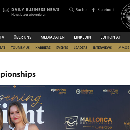
DAILY BUSINESS NEWS
Suche
Facebook
Newsletter abonnieren
.TV
ÜBER UNS
MEDIADATEN
LINKEDIN
EDITION AT
SUCHEN
TÄT
TOURISMUS
KARRIERE
EVENTS
LEADERS
INTERVIEWS
IMMOBI
pionships