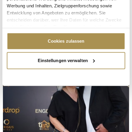
Werbung und Inhalten, Zielgruppenforschung sowie
Entwicklung von Angeboten zu ermöglichen. Sie
entscheiden darüber, wer Ihre Daten für welche Zwecke
nutzt. Sie können Ihre Einwilligung jederzeit über die
Cookie-Erklärung oder durch Klicken auf das Privacy
Trigger Symbol ändern oder widerrufen
Cookies zulassen
Wenn Sie es erlauben, würden wir auch gerne:
Einstellungen verwalten
Informationen über Ihre geografische Lage
erfassen, welche bis auf einige Meter genau sein
können
Ihr Gerät durch aktives Scannen nach
bestimmten Merkmalen (Fingerprinting) identifizieren
Erfahren Sie mehr darüber, wie Ihre persönlichen Daten
verarbeitet werden, und legen Sie Ihre Präferenzen im
Abschnitt Einzelheiten
fest.
Wir verwenden Cookies, um Inhalte und Anzeigen zu