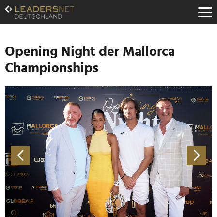
Zum
Inhalt
Zur
Fußzeilen-
Navigation
Opening Night der Mallorca
Zur
Championships
Hauptnavigation