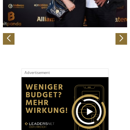
personalisieren, Funktionen für soziale Medien anbieten
zu können und die Zugriffe auf unsere Website zu
analysieren. Außerdem geben wir Informationen zu Ihrer
Verwendung unserer Website an unsere Partner für
soziale Medien, Werbung und Analysen weiter. Unsere
Partner führen diese Informationen möglicherweise mit
weiteren Daten zusammen, die Sie ihnen bereitgestellt
haben oder die sie im Rahmen Ihrer Nutzung der Dienste
gesammelt haben.
Advertisement