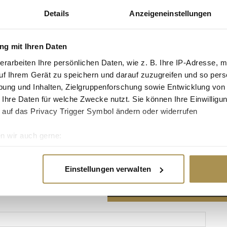
Details
Anzeigeneinstellungen
g mit Ihren Daten
erarbeiten Ihre persönlichen Daten, wie z. B. Ihre IP-Adresse, m
Advertisement
uf Ihrem Gerät zu speichern und darauf zuzugreifen und so pers
ung und Inhalten, Zielgruppenforschung sowie Entwicklung von
 Ihre Daten für welche Zwecke nutzt. Sie können Ihre Einwilligun
 auf das Privacy Trigger Symbol ändern oder widerrufen
n wir auch gerne:
re geografische Lage erfassen, welche bis auf einige Meter gen
es Scannen nach bestimmten Merkmalen (Fingerprinting) identifi
Einstellungen verwalten
ie Ihre persönlichen Daten verarbeitet werden, und legen Sie I
nhalte und Anzeigen zu personalisieren, Funktionen für soziale
Website zu analysieren. Außerdem geben wir Informationen zu I