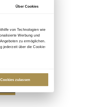
Über Cookies
ithilfe von Technologien wie
onalisierte Werbung und
 Angeboten zu ermöglichen.
g jederzeit über die Cookie-
au sein können
zieren
Cookies zulassen
hre Präferenzen im
Abschnitt
 Medien anbieten zu können
hrer Verwendung unserer