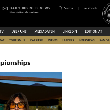
DAILY BUSINESS NEWS
Suche
Facebook
Newsletter abonnieren
.TV
ÜBER UNS
MEDIADATEN
LINKEDIN
EDITION AT
SUCHEN
TÄT
TOURISMUS
KARRIERE
EVENTS
LEADERS
INTERVIEWS
IMMOBI
pionships