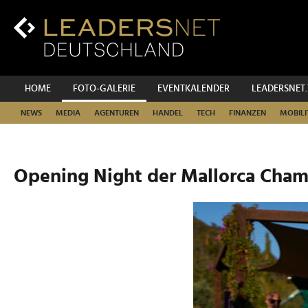
Zum
Inhalt
Zur
Fußzeilen-
Navigation
Zur
HOME
FOTO-GALERIE
EVENTKALENDER
LEADERSNET
Hauptnavigation
NEWS
MEDIA
AGENTUREN
HANDEL
TECH
FINANZEN
MOBILI
Opening Night der Mallorca Cham