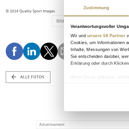
Zustimmung
© 2024 Quality Sport Images
Verantwortungsvoller Umgan
Wir und
unsere 58 Partner
v
Cookies, um Informationen a
Inhalte, Messungen von Werb
Sie entscheiden darüber, wer
Erklärung oder durch Klicken
Wenn Sie es erlauben, würde
ALLE FOTOS
Informationen über Ih
Ihr Gerät durch aktiv
Erfahren Sie mehr darüber, w
Einzelheiten
fest.
Wir verwenden Cookies, um I
Advertisement
und die Zugriffe auf unsere 