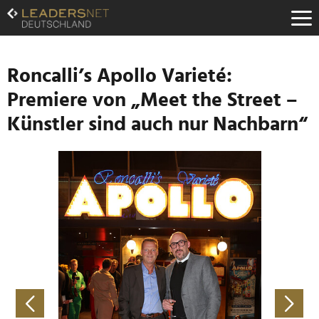
Zum
Inhalt
Zur
Fußzeilen-
Navigation
Roncalli’s Apollo Varieté:
Zur
Premiere von „Meet the Street –
Hauptnavigation
Künstler sind auch nur Nachbarn“