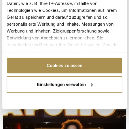
Daten, wie z. B. Ihre IP-Adresse, mithilfe von
Technologien wie Cookies, um Informationen auf Ihrem
Gerät zu speichern und darauf zuzugreifen und so
personalisierte Werbung und Inhalte, Messungen von
Werbung und Inhalten, Zielgruppenforschung sowie
Entwicklung von Angeboten zu ermöglichen. Sie
entscheiden darüber, wer Ihre Daten für welche Zwecke
nutzt. Sie können Ihre Einwilligung jederzeit über die
Cookie-Erklärung oder durch Klicken auf das Privacy
Trigger Symbol ändern oder widerrufen
Cookies zulassen
Wenn Sie es erlauben, würden wir auch gerne:
Einstellungen verwalten
Informationen über Ihre geografische Lage
erfassen, welche bis auf einige Meter genau sein
können
Ihr Gerät durch aktives Scannen nach
bestimmten Merkmalen (Fingerprinting) identifizieren
Erfahren Sie mehr darüber, wie Ihre persönlichen Daten