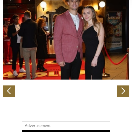
verarbeitet werden, und legen Sie Ihre Präferenzen im
Abschnitt Einzelheiten
fest.
Wir verwenden Cookies, um Inhalte und Anzeigen zu
personalisieren, Funktionen für soziale Medien anbieten
zu können und die Zugriffe auf unsere Website zu
analysieren. Außerdem geben wir Informationen zu Ihrer
Verwendung unserer Website an unsere Partner für
soziale Medien, Werbung und Analysen weiter. Unsere
Partner führen diese Informationen möglicherweise mit
weiteren Daten zusammen, die Sie ihnen bereitgestellt
haben oder die sie im Rahmen Ihrer Nutzung der Dienste
gesammelt haben.
Advertisement