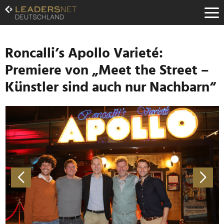
Zum
Inhalt
Zur
Fußzeilen-
Navigation
Roncalli’s Apollo Varieté:
Zur
Premiere von „Meet the Street –
Hauptnavigation
Künstler sind auch nur Nachbarn“