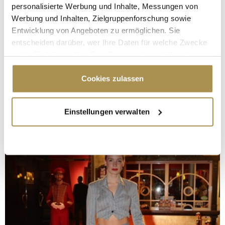
personalisierte Werbung und Inhalte, Messungen von
Werbung und Inhalten, Zielgruppenforschung sowie
Entwicklung von Angeboten zu ermöglichen. Sie
entscheiden darüber, wer Ihre Daten für welche Zwecke
nutzt. Sie können Ihre Einwilligung jederzeit über die
Cookie-Erklärung oder durch Klicken auf das Privacy
Trigger Symbol ändern oder widerrufen
Cookies zulassen
Wenn Sie es erlauben, würden wir auch gerne:
Einstellungen verwalten
Informationen über Ihre geografische Lage
erfassen, welche bis auf einige Meter genau sein
können
Ihr Gerät durch aktives Scannen nach
bestimmten Merkmalen (Fingerprinting) identifizieren
Erfahren Sie mehr darüber, wie Ihre persönlichen Daten
verarbeitet werden, und legen Sie Ihre Präferenzen im
Abschnitt Einzelheiten
fest.