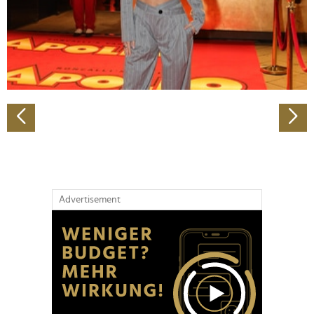
Wir verwenden Cookies, um Inhalte und Anzeigen zu
personalisieren, Funktionen für soziale Medien anbieten
zu können und die Zugriffe auf unsere Website zu
analysieren. Außerdem geben wir Informationen zu Ihrer
Verwendung unserer Website an unsere Partner für
soziale Medien, Werbung und Analysen weiter. Unsere
Partner führen diese Informationen möglicherweise mit
weiteren Daten zusammen, die Sie ihnen bereitgestellt
haben oder die sie im Rahmen Ihrer Nutzung der Dienste
gesammelt haben.
Advertisement