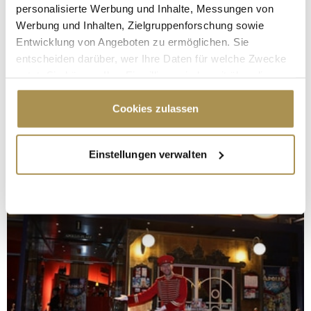
personalisierte Werbung und Inhalte, Messungen von
Werbung und Inhalten, Zielgruppenforschung sowie
Entwicklung von Angeboten zu ermöglichen. Sie
entscheiden darüber, wer Ihre Daten für welche Zwecke
nutzt. Sie können Ihre Einwilligung jederzeit über die
Cookie-Erklärung oder durch Klicken auf das Privacy
Trigger Symbol ändern oder widerrufen
Cookies zulassen
Wenn Sie es erlauben, würden wir auch gerne:
Einstellungen verwalten
Informationen über Ihre geografische Lage
erfassen, welche bis auf einige Meter genau sein
können
Ihr Gerät durch aktives Scannen nach
bestimmten Merkmalen (Fingerprinting) identifizieren
Erfahren Sie mehr darüber, wie Ihre persönlichen Daten
verarbeitet werden, und legen Sie Ihre Präferenzen im
Abschnitt Einzelheiten
fest.