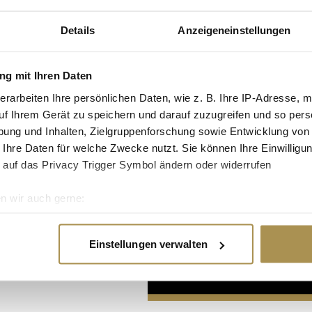
Details
Anzeigeneinstellungen
g mit Ihren Daten
erarbeiten Ihre persönlichen Daten, wie z. B. Ihre IP-Adresse, m
uf Ihrem Gerät zu speichern und darauf zuzugreifen und so pers
Advertisement
ung und Inhalten, Zielgruppenforschung sowie Entwicklung von
 Ihre Daten für welche Zwecke nutzt. Sie können Ihre Einwilligun
 auf das Privacy Trigger Symbol ändern oder widerrufen
n wir auch gerne:
re geografische Lage erfassen, welche bis auf einige Meter gen
es Scannen nach bestimmten Merkmalen (Fingerprinting) identifi
Einstellungen verwalten
ie Ihre persönlichen Daten verarbeitet werden, und legen Sie I
nhalte und Anzeigen zu personalisieren, Funktionen für soziale