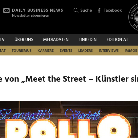
DAILY BUSINESS NEWS
Suche
Facebook
Newsletter abonnieren
.TV
ÜBER UNS
MEDIADATEN
LINKEDIN
EDITION AT
SUCHEN
TÄT
TOURISMUS
KARRIERE
EVENTS
LEADERS
INTERVIEWS
IMMOBI
e von „Meet the Street – Künstler s