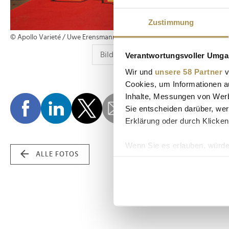
Zustimmung
© Apollo Varieté / Uwe Erensmann
Verantwortungsvoller Umgan
Wir und
unsere 58 Partner
v
Cookies, um Informationen a
Inhalte, Messungen von Werb
Sie entscheiden darüber, wer
Erklärung oder durch Klicken
Wenn Sie es erlauben, würde
ALLE FOTOS
Informationen über Ih
Ihr Gerät durch aktiv
Erfahren Sie mehr darüber, w
Einzelheiten
fest.
Wir verwenden Cookies, um I