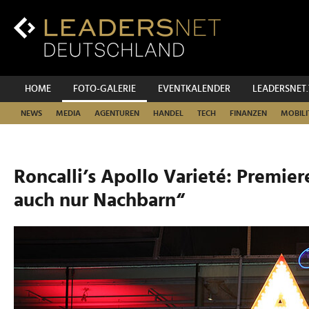
Zum
Inhalt
Zur
Fußzeilen-
Navigation
Zur
HOME
FOTO-GALERIE
EVENTKALENDER
LEADERSNET
Hauptnavigation
NEWS
MEDIA
AGENTUREN
HANDEL
TECH
FINANZEN
MOBILI
Roncalli’s Apollo Varieté: Premier
auch nur Nachbarn“