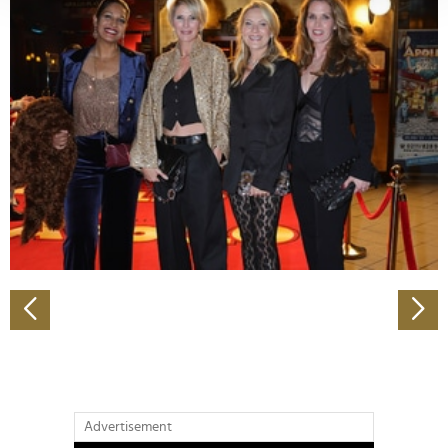
verarbeitet werden, und legen Sie Ihre Präferenzen im
Abschnitt Einzelheiten
fest.
Wir verwenden Cookies, um Inhalte und Anzeigen zu
personalisieren, Funktionen für soziale Medien anbieten
zu können und die Zugriffe auf unsere Website zu
analysieren. Außerdem geben wir Informationen zu Ihrer
Verwendung unserer Website an unsere Partner für
soziale Medien, Werbung und Analysen weiter. Unsere
Partner führen diese Informationen möglicherweise mit
weiteren Daten zusammen, die Sie ihnen bereitgestellt
haben oder die sie im Rahmen Ihrer Nutzung der Dienste
gesammelt haben.
Advertisement