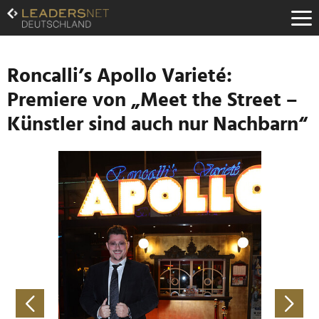
Zum
Inhalt
Zur
Fußzeilen-
Navigation
Roncalli’s Apollo Varieté:
Zur
Premiere von „Meet the Street –
Hauptnavigation
Künstler sind auch nur Nachbarn“