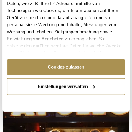
Daten, wie z. B. Ihre IP-Adresse, mithilfe von
Technologien wie Cookies, um Informationen auf Ihrem
Gerät zu speichern und darauf zuzugreifen und so
personalisierte Werbung und Inhalte, Messungen von
Werbung und Inhalten, Zielgruppenforschung sowie
Entwicklung von Angeboten zu ermöglichen. Sie
entscheiden darüber, wer Ihre Daten für welche Zwecke
nutzt. Sie können Ihre Einwilligung jederzeit über die
Cookie-Erklärung oder durch Klicken auf das Privacy
Trigger Symbol ändern oder widerrufen
Cookies zulassen
Wenn Sie es erlauben, würden wir auch gerne:
Einstellungen verwalten
Informationen über Ihre geografische Lage
erfassen, welche bis auf einige Meter genau sein
können
Ihr Gerät durch aktives Scannen nach
bestimmten Merkmalen (Fingerprinting) identifizieren
Erfahren Sie mehr darüber, wie Ihre persönlichen Daten