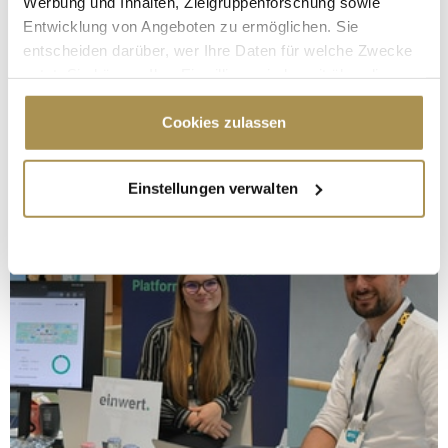
Werbung und Inhalten, Zielgruppenforschung sowie
Entwicklung von Angeboten zu ermöglichen. Sie
entscheiden darüber, wer Ihre Daten für welche Zwecke
nutzt. Sie können Ihre Einwilligung jederzeit über die
Cookie-Erklärung oder durch Klicken auf das Privacy
Trigger Symbol ändern oder widerrufen
Cookies zulassen
Wenn Sie es erlauben, würden wir auch gerne:
Einstellungen verwalten
Informationen über Ihre geografische Lage
erfassen, welche bis auf einige Meter genau sein
können
Ihr Gerät durch aktives Scannen nach
bestimmten Merkmalen (Fingerprinting) identifizieren
Erfahren Sie mehr darüber, wie Ihre persönlichen Daten
verarbeitet werden, und legen Sie Ihre Präferenzen im
Abschnitt Einzelheiten
fest.
Wir verwenden Cookies, um Inhalte und Anzeigen zu
personalisieren, Funktionen für soziale Medien anbieten