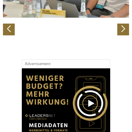
zu können und die Zugriffe auf unsere Website zu
analysieren. Außerdem geben wir Informationen zu Ihrer
Verwendung unserer Website an unsere Partner für
soziale Medien, Werbung und Analysen weiter. Unsere
Partner führen diese Informationen möglicherweise mit
weiteren Daten zusammen, die Sie ihnen bereitgestellt
haben oder die sie im Rahmen Ihrer Nutzung der Dienste
gesammelt haben.
Advertisement