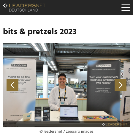
Zum
Inhalt
Zur
Fußzeilen-
Navigation
bits & pretzels 2023
Zur
Hauptnavigation
© leadersnet / zeegaro images