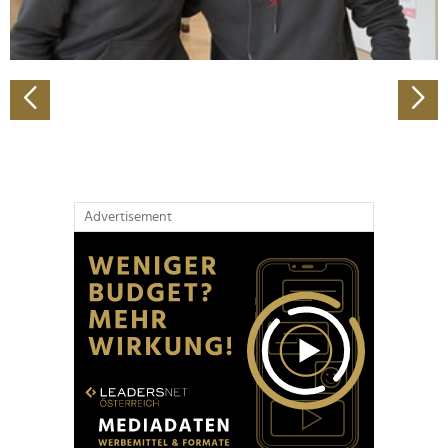
zu können und die Zugriffe auf unsere Website zu
analysieren. Außerdem geben wir Informationen zu Ihrer
Verwendung unserer Website an unsere Partner für
soziale Medien, Werbung und Analysen weiter. Unsere
Partner führen diese Informationen möglicherweise mit
weiteren Daten zusammen, die Sie ihnen bereitgestellt
haben oder die sie im Rahmen Ihrer Nutzung der Dienste
gesammelt haben.
Advertisement