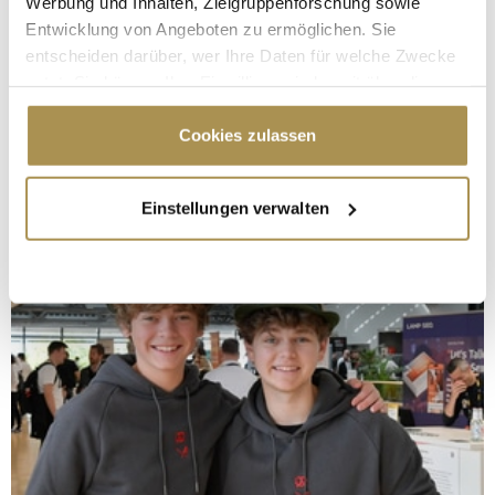
Werbung und Inhalten, Zielgruppenforschung sowie
Entwicklung von Angeboten zu ermöglichen. Sie
entscheiden darüber, wer Ihre Daten für welche Zwecke
nutzt. Sie können Ihre Einwilligung jederzeit über die
Cookie-Erklärung oder durch Klicken auf das Privacy
Trigger Symbol ändern oder widerrufen
Cookies zulassen
Wenn Sie es erlauben, würden wir auch gerne:
Einstellungen verwalten
Informationen über Ihre geografische Lage
erfassen, welche bis auf einige Meter genau sein
können
Ihr Gerät durch aktives Scannen nach
bestimmten Merkmalen (Fingerprinting) identifizieren
Erfahren Sie mehr darüber, wie Ihre persönlichen Daten
verarbeitet werden, und legen Sie Ihre Präferenzen im
Abschnitt Einzelheiten
fest.
Wir verwenden Cookies, um Inhalte und Anzeigen zu
personalisieren, Funktionen für soziale Medien anbieten