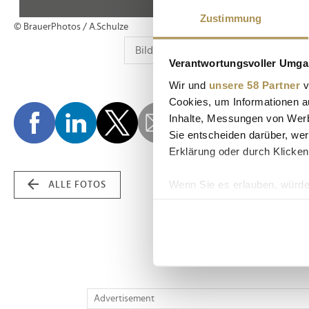
Zustimmung
© BrauerPhotos / A.Schulze
Verantwortungsvoller Umgan
Wir und
unsere 58 Partner
v
Cookies, um Informationen a
Inhalte, Messungen von Werb
Sie entscheiden darüber, wer
Erklärung oder durch Klicken
Wenn Sie es erlauben, würde
ALLE FOTOS
Informationen über Ih
Ihr Gerät durch aktiv
Erfahren Sie mehr darüber, w
Einzelheiten
fest.
Wir verwenden Cookies, um I
Advertisement
und die Zugriffe auf unsere 