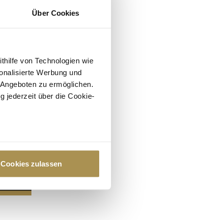
Über Cookies
ithilfe von Technologien wie
onalisierte Werbung und
 Angeboten zu ermöglichen.
g jederzeit über die Cookie-
au sein können
zieren
Cookies zulassen
hre Präferenzen im
Abschnitt
 Medien anbieten zu können
hrer Verwendung unserer