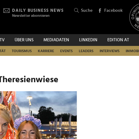
DAILY BUSINESS NEWS
Suche
Facebook
Newsletter abonnieren
.TV
ÜBER UNS
MEDIADATEN
LINKEDIN
EDITION AT
SUCHEN
TÄT
TOURISMUS
KARRIERE
EVENTS
LEADERS
INTERVIEWS
IMMOBI
 Theresienwiese