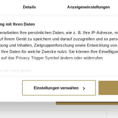
Details
Anzeigeneinstellungen
g mit Ihren Daten
erarbeiten Ihre persönlichen Daten, wie z. B. Ihre IP-Adresse, m
Advertisement
uf Ihrem Gerät zu speichern und darauf zuzugreifen und so pers
ung und Inhalten, Zielgruppenforschung sowie Entwicklung von
 Ihre Daten für welche Zwecke nutzt. Sie können Ihre Einwilligun
 auf das Privacy Trigger Symbol ändern oder widerrufen
n wir auch gerne:
re geografische Lage erfassen, welche bis auf einige Meter gen
es Scannen nach bestimmten Merkmalen (Fingerprinting) identifi
Einstellungen verwalten
ie Ihre persönlichen Daten verarbeitet werden, und legen Sie I
nhalte und Anzeigen zu personalisieren, Funktionen für soziale
Website zu analysieren. Außerdem geben wir Informationen zu I