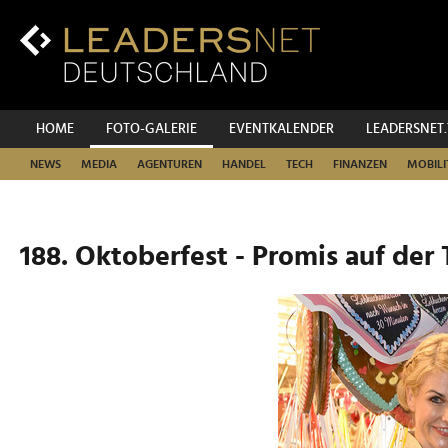
Zum
Inhalt
Zur
Fußzeilen-
Navigation
Zur
HOME
FOTO-GALERIE
EVENTKALENDER
LEADERSNET
Hauptnavigation
NEWS
MEDIA
AGENTUREN
HANDEL
TECH
FINANZEN
MOBILI
188. Oktoberfest - Promis auf der