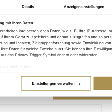
Details
Anzeigeneinstellungen
g mit Ihren Daten
erarbeiten Ihre persönlichen Daten, wie z. B. Ihre IP-Adresse, m
Advertisement
uf Ihrem Gerät zu speichern und darauf zuzugreifen und so pers
ung und Inhalten, Zielgruppenforschung sowie Entwicklung von
 Ihre Daten für welche Zwecke nutzt. Sie können Ihre Einwilligun
 auf das Privacy Trigger Symbol ändern oder widerrufen
n wir auch gerne:
re geografische Lage erfassen, welche bis auf einige Meter gen
es Scannen nach bestimmten Merkmalen (Fingerprinting) identifi
Einstellungen verwalten
ie Ihre persönlichen Daten verarbeitet werden, und legen Sie I
nhalte und Anzeigen zu personalisieren, Funktionen für soziale
Website zu analysieren. Außerdem geben wir Informationen zu I