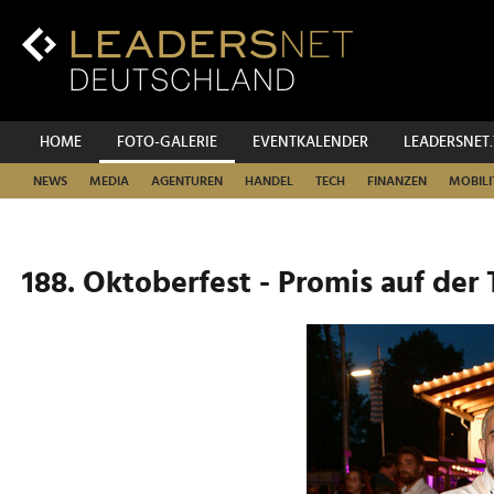
Zum
Inhalt
Zur
Fußzeilen-
Navigation
Zur
HOME
FOTO-GALERIE
EVENTKALENDER
LEADERSNET
Hauptnavigation
NEWS
MEDIA
AGENTUREN
HANDEL
TECH
FINANZEN
MOBILI
188. Oktoberfest - Promis auf der