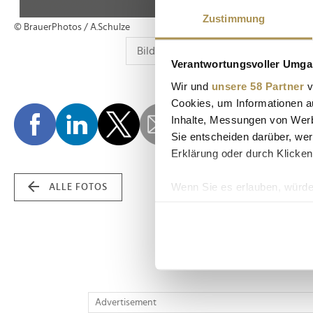
Zustimmung
© BrauerPhotos / A.Schulze
Verantwortungsvoller Umgan
Wir und
unsere 58 Partner
v
Cookies, um Informationen a
Inhalte, Messungen von Werb
Sie entscheiden darüber, wer
Erklärung oder durch Klicken
Wenn Sie es erlauben, würde
ALLE FOTOS
Informationen über Ih
Ihr Gerät durch aktiv
Erfahren Sie mehr darüber, w
Einzelheiten
fest.
Wir verwenden Cookies, um I
Advertisement
und die Zugriffe auf unsere 