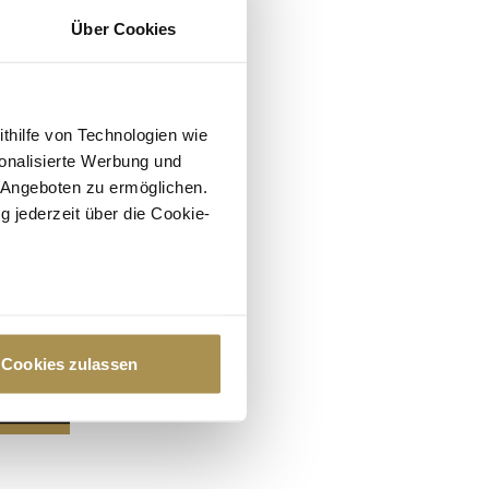
Über Cookies
ithilfe von Technologien wie
onalisierte Werbung und
 Angeboten zu ermöglichen.
g jederzeit über die Cookie-
au sein können
zieren
Cookies zulassen
hre Präferenzen im
Abschnitt
 Medien anbieten zu können
hrer Verwendung unserer