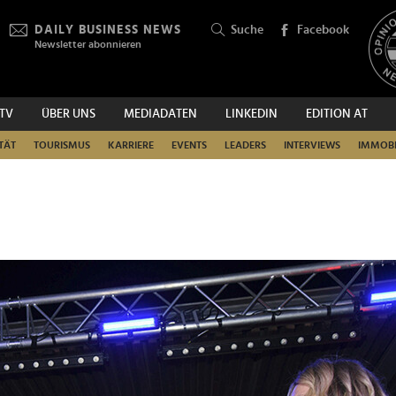
DAILY BUSINESS NEWS
Suche
Facebook
Newsletter abonnieren
.TV
ÜBER UNS
MEDIADATEN
LINKEDIN
EDITION AT
SUCHEN
TÄT
TOURISMUS
KARRIERE
EVENTS
LEADERS
INTERVIEWS
IMMOBI