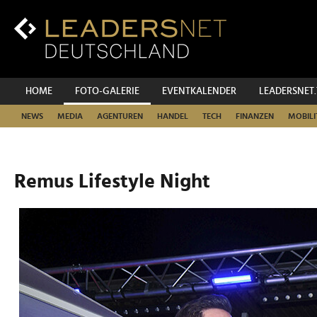
Zum
Inhalt
Zur
Fußzeilen-
Navigation
Zur
HOME
FOTO-GALERIE
EVENTKALENDER
LEADERSNET
Hauptnavigation
NEWS
MEDIA
AGENTUREN
HANDEL
TECH
FINANZEN
MOBILI
Remus Lifestyle Night