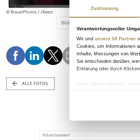
Zustimmung
© BrauerPhotos / J.Reetz
Verantwortungsvoller Umgan
Wir und
unsere 58 Partner
v
Cookies, um Informationen a
Inhalte, Messungen von Werb
Sie entscheiden darüber, wer
Erklärung oder durch Klicken
Wenn Sie es erlauben, würde
ALLE FOTOS
Informationen über Ih
Ihr Gerät durch aktiv
Erfahren Sie mehr darüber, w
Einzelheiten
fest.
Wir verwenden Cookies, um I
Advertisement
und die Zugriffe auf unsere 