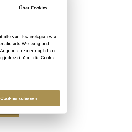
Über Cookies
ithilfe von Technologien wie
onalisierte Werbung und
 Angeboten zu ermöglichen.
g jederzeit über die Cookie-
au sein können
zieren
Cookies zulassen
hre Präferenzen im
Abschnitt
 Medien anbieten zu können
hrer Verwendung unserer