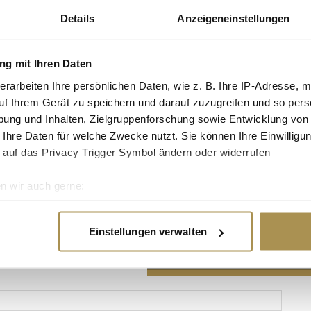
Details
Anzeigeneinstellungen
g mit Ihren Daten
erarbeiten Ihre persönlichen Daten, wie z. B. Ihre IP-Adresse, m
Advertisement
uf Ihrem Gerät zu speichern und darauf zuzugreifen und so pers
ung und Inhalten, Zielgruppenforschung sowie Entwicklung von
 Ihre Daten für welche Zwecke nutzt. Sie können Ihre Einwilligun
 auf das Privacy Trigger Symbol ändern oder widerrufen
n wir auch gerne:
re geografische Lage erfassen, welche bis auf einige Meter gen
es Scannen nach bestimmten Merkmalen (Fingerprinting) identifi
Einstellungen verwalten
ie Ihre persönlichen Daten verarbeitet werden, und legen Sie I
nhalte und Anzeigen zu personalisieren, Funktionen für soziale
Website zu analysieren. Außerdem geben wir Informationen zu I