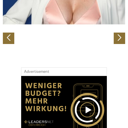
personalisieren, Funktionen für soziale Medien anbieten
zu können und die Zugriffe auf unsere Website zu
analysieren. Außerdem geben wir Informationen zu Ihrer
Verwendung unserer Website an unsere Partner für
soziale Medien, Werbung und Analysen weiter. Unsere
Partner führen diese Informationen möglicherweise mit
weiteren Daten zusammen, die Sie ihnen bereitgestellt
haben oder die sie im Rahmen Ihrer Nutzung der Dienste
gesammelt haben.
Advertisement