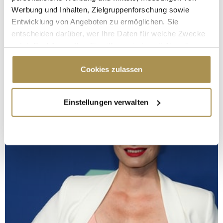
Werbung und Inhalten, Zielgruppenforschung sowie
Entwicklung von Angeboten zu ermöglichen. Sie
entscheiden darüber, wer Ihre Daten für welche Zwecke
nutzt. Sie können Ihre Einwilligung jederzeit über die
Cookie-Erklärung oder durch Klicken auf das Privacy
Trigger Symbol ändern oder widerrufen
Cookies zulassen
Wenn Sie es erlauben, würden wir auch gerne:
Einstellungen verwalten
Informationen über Ihre geografische Lage
erfassen, welche bis auf einige Meter genau sein
können
Ihr Gerät durch aktives Scannen nach
bestimmten Merkmalen (Fingerprinting) identifizieren
Erfahren Sie mehr darüber, wie Ihre persönlichen Daten
verarbeitet werden, und legen Sie Ihre Präferenzen im
Abschnitt Einzelheiten
fest.
Wir verwenden Cookies, um Inhalte und Anzeigen zu