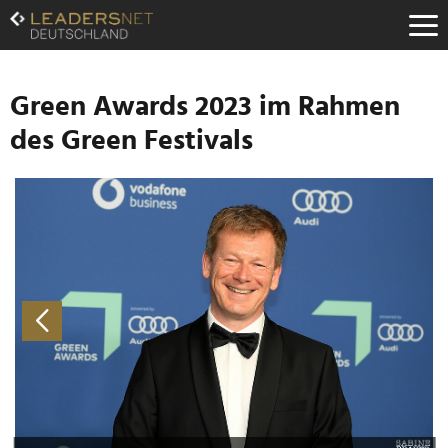
Zum
Inhalt
Zur
Fußzeilen-
Navigation
Green Awards 2023 im Rahmen
Zur
des Green Festivals
Hauptnavigation