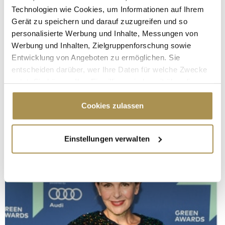
Technologien wie Cookies, um Informationen auf Ihrem
Gerät zu speichern und darauf zuzugreifen und so
personalisierte Werbung und Inhalte, Messungen von
Werbung und Inhalten, Zielgruppenforschung sowie
Entwicklung von Angeboten zu ermöglichen. Sie
entscheiden darüber, wer Ihre Daten für welche Zwecke
nutzt. Sie können Ihre Einwilligung jederzeit über die
Cookie-Erklärung oder durch Klicken auf das Privacy
Trigger Symbol ändern oder widerrufen
Cookies zulassen
Wenn Sie es erlauben, würden wir auch gerne:
Einstellungen verwalten
Informationen über Ihre geografische Lage
erfassen, welche bis auf einige Meter genau sein
können
Ihr Gerät durch aktives Scannen nach
bestimmten Merkmalen (Fingerprinting) identifizieren
Erfahren Sie mehr darüber, wie Ihre persönlichen Daten
verarbeitet werden, und legen Sie Ihre Präferenzen im