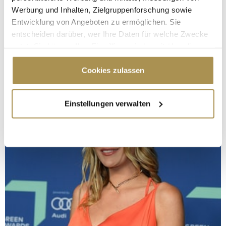
Werbung und Inhalten, Zielgruppenforschung sowie
Entwicklung von Angeboten zu ermöglichen. Sie
entscheiden darüber, wer Ihre Daten für welche Zwecke
nutzt. Sie können Ihre Einwilligung jederzeit über die
Cookie-Erklärung oder durch Klicken auf das Privacy
Trigger Symbol ändern oder widerrufen
Cookies zulassen
Wenn Sie es erlauben, würden wir auch gerne:
Einstellungen verwalten
Informationen über Ihre geografische Lage
erfassen, welche bis auf einige Meter genau sein
können
Ihr Gerät durch aktives Scannen nach
bestimmten Merkmalen (Fingerprinting) identifizieren
Erfahren Sie mehr darüber, wie Ihre persönlichen Daten
verarbeitet werden, und legen Sie Ihre Präferenzen im
Abschnitt Einzelheiten
fest.
Wir verwenden Cookies, um Inhalte und Anzeigen zu