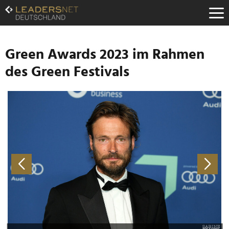
Zum
Inhalt
Zur
Fußzeilen-
Navigation
Green Awards 2023 im Rahmen
Zur
des Green Festivals
Hauptnavigation