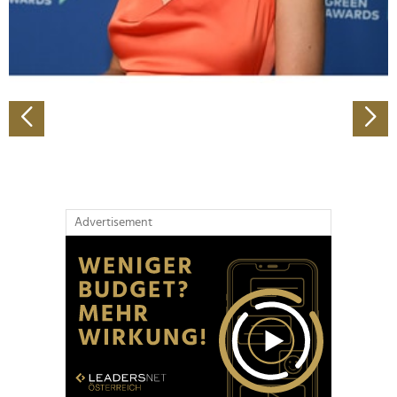
personalisieren, Funktionen für soziale Medien anbieten
zu können und die Zugriffe auf unsere Website zu
analysieren. Außerdem geben wir Informationen zu Ihrer
Verwendung unserer Website an unsere Partner für
soziale Medien, Werbung und Analysen weiter. Unsere
Partner führen diese Informationen möglicherweise mit
weiteren Daten zusammen, die Sie ihnen bereitgestellt
haben oder die sie im Rahmen Ihrer Nutzung der Dienste
gesammelt haben.
Advertisement