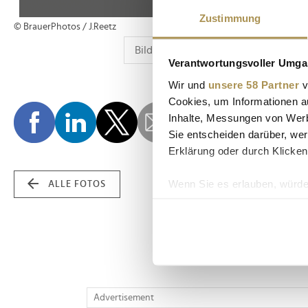
Zustimmung
© BrauerPhotos / J.Reetz
Verantwortungsvoller Umgan
Wir und
unsere 58 Partner
v
Cookies, um Informationen a
Inhalte, Messungen von Werb
Sie entscheiden darüber, wer
Erklärung oder durch Klicken
Wenn Sie es erlauben, würde
ALLE FOTOS
Informationen über Ih
Ihr Gerät durch aktiv
Erfahren Sie mehr darüber, w
Einzelheiten
fest.
Wir verwenden Cookies, um I
Advertisement
und die Zugriffe auf unsere 