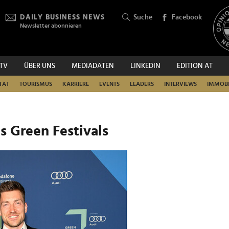
DAILY BUSINESS NEWS
Suche
Facebook
Newsletter abonnieren
.TV
ÜBER UNS
MEDIADATEN
LINKEDIN
EDITION AT
SUCHEN
TÄT
TOURISMUS
KARRIERE
EVENTS
LEADERS
INTERVIEWS
IMMOBI
 Green Festivals