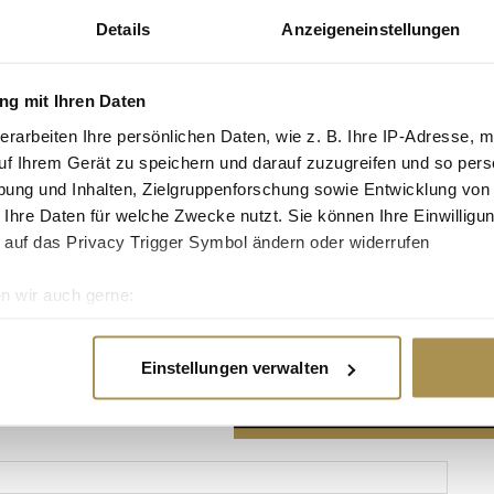
Details
Anzeigeneinstellungen
g mit Ihren Daten
erarbeiten Ihre persönlichen Daten, wie z. B. Ihre IP-Adresse, m
Advertisement
uf Ihrem Gerät zu speichern und darauf zuzugreifen und so pers
ung und Inhalten, Zielgruppenforschung sowie Entwicklung von
 Ihre Daten für welche Zwecke nutzt. Sie können Ihre Einwilligun
 auf das Privacy Trigger Symbol ändern oder widerrufen
n wir auch gerne:
re geografische Lage erfassen, welche bis auf einige Meter gen
es Scannen nach bestimmten Merkmalen (Fingerprinting) identifi
Einstellungen verwalten
ie Ihre persönlichen Daten verarbeitet werden, und legen Sie I
nhalte und Anzeigen zu personalisieren, Funktionen für soziale
Website zu analysieren. Außerdem geben wir Informationen zu I