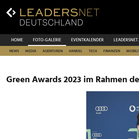
Zum
Inhalt
Zur
Fußzeilen-
Navigation
Zur
HOME
FOTO-GALERIE
EVENTKALENDER
LEADERSNET
Hauptnavigation
NEWS
MEDIA
AGENTUREN
HANDEL
TECH
FINANZEN
MOBILI
Green Awards 2023 im Rahmen des