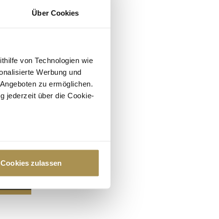
Über Cookies
ithilfe von Technologien wie
onalisierte Werbung und
 Angeboten zu ermöglichen.
g jederzeit über die Cookie-
au sein können
zieren
Cookies zulassen
hre Präferenzen im
Abschnitt
 Medien anbieten zu können
hrer Verwendung unserer