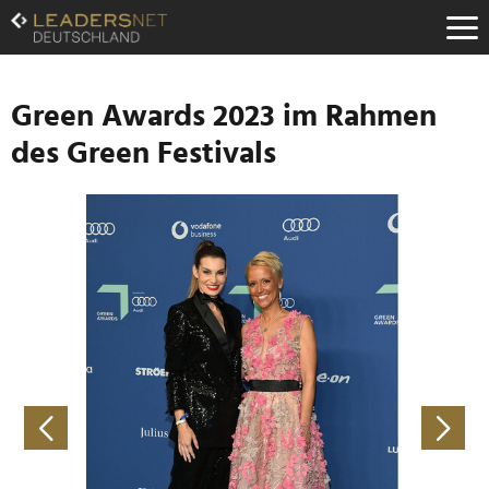
Zum
Inhalt
Zur
Fußzeilen-
Navigation
Green Awards 2023 im Rahmen
Zur
des Green Festivals
Hauptnavigation