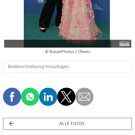
© BrauerPhotos / J.Reetz
ALLE FOTOS