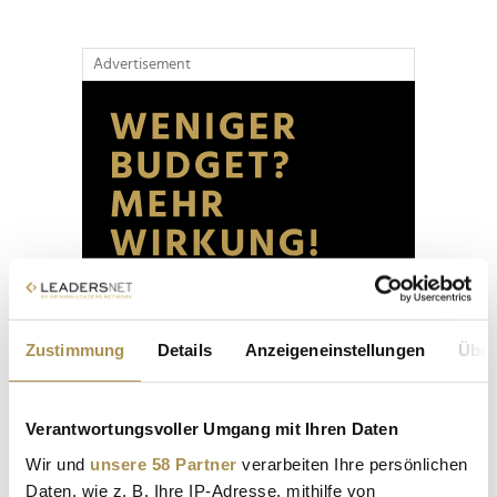
Advertisement
Zustimmung
Details
Anzeigeneinstellungen
Über
Verantwortungsvoller Umgang mit Ihren Daten
Wir und
unsere 58 Partner
verarbeiten Ihre persönlichen
Daten, wie z. B. Ihre IP-Adresse, mithilfe von