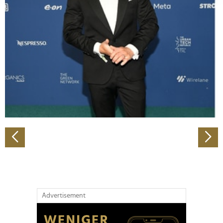
Abschnitt Einzelheiten
fest.
Wir verwenden Cookies, um Inhalte und Anzeigen zu
personalisieren, Funktionen für soziale Medien anbieten
zu können und die Zugriffe auf unsere Website zu
analysieren. Außerdem geben wir Informationen zu Ihrer
Verwendung unserer Website an unsere Partner für
soziale Medien, Werbung und Analysen weiter. Unsere
Partner führen diese Informationen möglicherweise mit
weiteren Daten zusammen, die Sie ihnen bereitgestellt
haben oder die sie im Rahmen Ihrer Nutzung der Dienste
gesammelt haben.
Advertisement