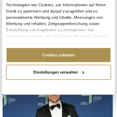
Technologien wie Cookies, um Informationen auf Ihrem
Gerät zu speichern und darauf zuzugreifen und so
personalisierte Werbung und Inhalte, Messungen von
Werbung und Inhalten, Zielgruppenforschung sowie
Entwicklung von Angeboten zu ermöglichen. Sie
entscheiden darüber, wer Ihre Daten für welche Zwecke
nutzt. Sie können Ihre Einwilligung jederzeit über die
Cookie-Erklärung oder durch Klicken auf das Privacy
Trigger Symbol ändern oder widerrufen
Cookies zulassen
Wenn Sie es erlauben, würden wir auch gerne:
Einstellungen verwalten
Informationen über Ihre geografische Lage
erfassen, welche bis auf einige Meter genau sein
können
Ihr Gerät durch aktives Scannen nach
bestimmten Merkmalen (Fingerprinting) identifizieren
Erfahren Sie mehr darüber, wie Ihre persönlichen Daten
verarbeitet werden, und legen Sie Ihre Präferenzen im