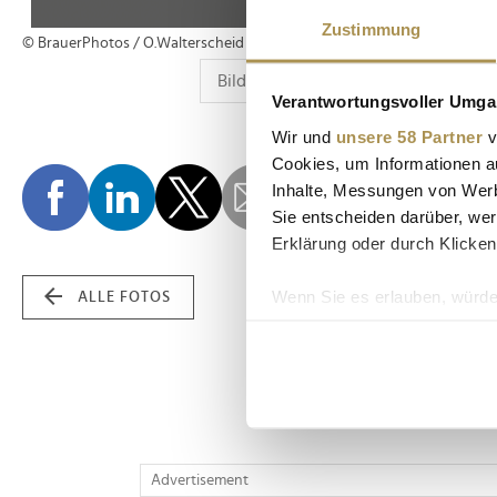
Zustimmung
© BrauerPhotos / O.Walterscheid
Verantwortungsvoller Umgan
Wir und
unsere 58 Partner
v
Cookies, um Informationen a
Inhalte, Messungen von Werb
Sie entscheiden darüber, wer
Erklärung oder durch Klicken
Wenn Sie es erlauben, würde
ALLE FOTOS
Informationen über Ih
Ihr Gerät durch aktiv
Erfahren Sie mehr darüber, w
Einzelheiten
fest.
Wir verwenden Cookies, um I
Advertisement
und die Zugriffe auf unsere 