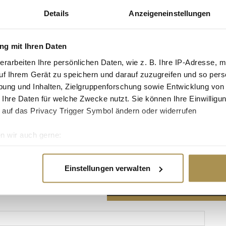
Details
Anzeigeneinstellungen
g mit Ihren Daten
erarbeiten Ihre persönlichen Daten, wie z. B. Ihre IP-Adresse, m
Advertisement
uf Ihrem Gerät zu speichern und darauf zuzugreifen und so pers
ung und Inhalten, Zielgruppenforschung sowie Entwicklung von
 Ihre Daten für welche Zwecke nutzt. Sie können Ihre Einwilligun
 auf das Privacy Trigger Symbol ändern oder widerrufen
n wir auch gerne:
re geografische Lage erfassen, welche bis auf einige Meter gen
es Scannen nach bestimmten Merkmalen (Fingerprinting) identifi
Einstellungen verwalten
ie Ihre persönlichen Daten verarbeitet werden, und legen Sie I
nhalte und Anzeigen zu personalisieren, Funktionen für soziale
Website zu analysieren. Außerdem geben wir Informationen zu I