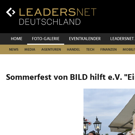
Zum
Inhalt
Zur
Fußzeilen-
Navigation
Zur
HOME
FOTO-GALERIE
EVENTKALENDER
LEADERSNET
Hauptnavigation
NEWS
MEDIA
AGENTUREN
HANDEL
TECH
FINANZEN
MOBILI
Sommerfest von BILD hilft e.V. "Ei