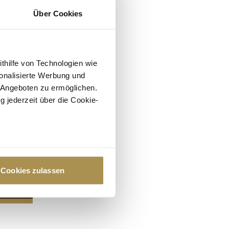
Über Cookies
ithilfe von Technologien wie
onalisierte Werbung und
 Angeboten zu ermöglichen.
g jederzeit über die Cookie-
au sein können
zieren
Cookies zulassen
hre Präferenzen im
Abschnitt
 Medien anbieten zu können
hrer Verwendung unserer