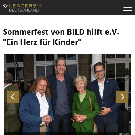
Zum
Inhalt
Zur
Fußzeilen-
Navigation
Sommerfest von BILD hilft e.V.
Zur
"Ein Herz für Kinder"
Hauptnavigation