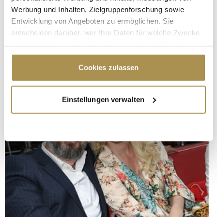
Werbung und Inhalten, Zielgruppenforschung sowie
Entwicklung von Angeboten zu ermöglichen. Sie
entscheiden darüber, wer Ihre Daten für welche Zwecke
nutzt. Sie können Ihre Einwilligung jederzeit über die
Cookie-Erklärung oder durch Klicken auf das Privacy
Trigger Symbol ändern oder widerrufen
Cookies zulassen
Wenn Sie es erlauben, würden wir auch gerne:
Einstellungen verwalten
Informationen über Ihre geografische Lage
erfassen, welche bis auf einige Meter genau sein
können
Ihr Gerät durch aktives Scannen nach
bestimmten Merkmalen (Fingerprinting) identifizieren
Erfahren Sie mehr darüber, wie Ihre persönlichen Daten
verarbeitet werden, und legen Sie Ihre Präferenzen im
Abschnitt Einzelheiten
fest.
Wir verwenden Cookies, um Inhalte und Anzeigen zu