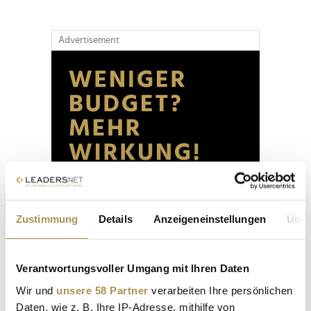
Advertisement
Zustimmung
Details
Anzeigeneinstellungen
Über
Verantwortungsvoller Umgang mit Ihren Daten
Wir und
unsere 58 Partner
verarbeiten Ihre persönlichen
Daten, wie z. B. Ihre IP-Adresse, mithilfe von