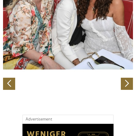
Abschnitt Einzelheiten
fest.
Wir verwenden Cookies, um Inhalte und Anzeigen zu
personalisieren, Funktionen für soziale Medien anbieten
zu können und die Zugriffe auf unsere Website zu
analysieren. Außerdem geben wir Informationen zu Ihrer
Verwendung unserer Website an unsere Partner für
soziale Medien, Werbung und Analysen weiter. Unsere
Partner führen diese Informationen möglicherweise mit
weiteren Daten zusammen, die Sie ihnen bereitgestellt
haben oder die sie im Rahmen Ihrer Nutzung der Dienste
gesammelt haben.
Advertisement