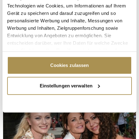
Technologien wie Cookies, um Informationen auf Ihrem
Gerät zu speichern und darauf zuzugreifen und so
personalisierte Werbung und Inhalte, Messungen von
Werbung und Inhalten, Zielgruppenforschung sowie
Entwicklung von Angeboten zu ermöglichen. Sie
entscheiden darüber, wer Ihre Daten für welche Zwecke
nutzt. Sie können Ihre Einwilligung jederzeit über die
Cookie-Erklärung oder durch Klicken auf das Privacy
Trigger Symbol ändern oder widerrufen
Cookies zulassen
Wenn Sie es erlauben, würden wir auch gerne:
Einstellungen verwalten
Informationen über Ihre geografische Lage
erfassen, welche bis auf einige Meter genau sein
können
Ihr Gerät durch aktives Scannen nach
bestimmten Merkmalen (Fingerprinting) identifizieren
Erfahren Sie mehr darüber, wie Ihre persönlichen Daten
verarbeitet werden, und legen Sie Ihre Präferenzen im