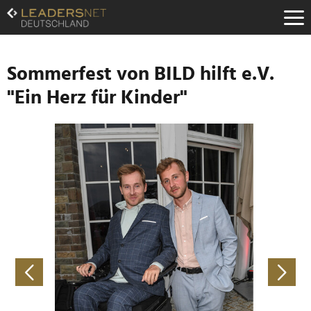
Zum
Inhalt
Zur
Fußzeilen-
Navigation
Sommerfest von BILD hilft e.V.
Zur
"Ein Herz für Kinder"
Hauptnavigation