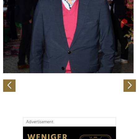
Abschnitt Einzelheiten
fest.
Wir verwenden Cookies, um Inhalte und Anzeigen zu
personalisieren, Funktionen für soziale Medien anbieten
zu können und die Zugriffe auf unsere Website zu
analysieren. Außerdem geben wir Informationen zu Ihrer
Verwendung unserer Website an unsere Partner für
soziale Medien, Werbung und Analysen weiter. Unsere
Partner führen diese Informationen möglicherweise mit
weiteren Daten zusammen, die Sie ihnen bereitgestellt
haben oder die sie im Rahmen Ihrer Nutzung der Dienste
gesammelt haben.
Advertisement