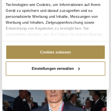
Technologien wie Cookies, um Informationen auf Ihrem
Gerät zu speichern und darauf zuzugreifen und so
personalisierte Werbung und Inhalte, Messungen von
Werbung und Inhalten, Zielgruppenforschung sowie
Entwicklung von Angeboten zu ermöglichen. Sie
entscheiden darüber, wer Ihre Daten für welche Zwecke
nutzt. Sie können Ihre Einwilligung jederzeit über die
Cookie-Erklärung oder durch Klicken auf das Privacy
Trigger Symbol ändern oder widerrufen
Cookies zulassen
Wenn Sie es erlauben, würden wir auch gerne:
Einstellungen verwalten
Informationen über Ihre geografische Lage
erfassen, welche bis auf einige Meter genau sein
können
Ihr Gerät durch aktives Scannen nach
bestimmten Merkmalen (Fingerprinting) identifizieren
Erfahren Sie mehr darüber, wie Ihre persönlichen Daten
verarbeitet werden, und legen Sie Ihre Präferenzen im