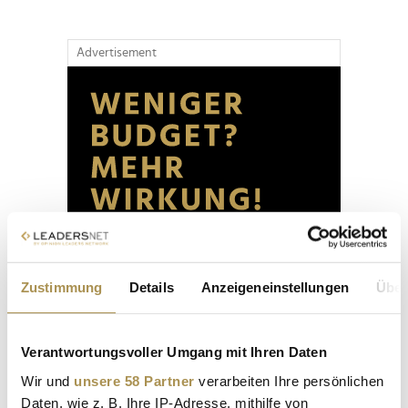
Advertisement
Zustimmung
Details
Anzeigeneinstellungen
Über
Verantwortungsvoller Umgang mit Ihren Daten
Wir und
unsere 58 Partner
verarbeiten Ihre persönlichen
Daten, wie z. B. Ihre IP-Adresse, mithilfe von