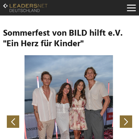
Zum
Inhalt
Zur
Fußzeilen-
Navigation
Sommerfest von BILD hilft e.V.
Zur
"Ein Herz für Kinder"
Hauptnavigation