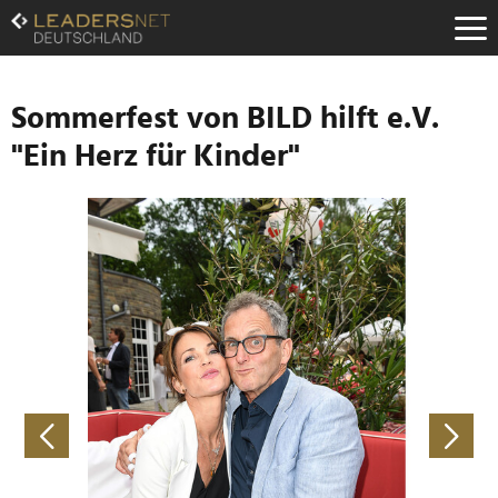
Zum
Inhalt
Zur
Fußzeilen-
Navigation
Sommerfest von BILD hilft e.V.
Zur
"Ein Herz für Kinder"
Hauptnavigation