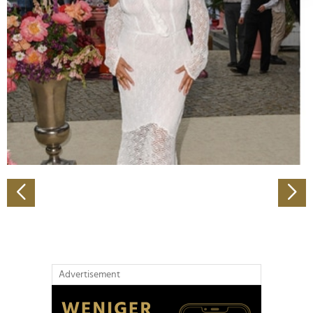
Abschnitt Einzelheiten
fest.
Wir verwenden Cookies, um Inhalte und Anzeigen zu
personalisieren, Funktionen für soziale Medien anbieten
zu können und die Zugriffe auf unsere Website zu
analysieren. Außerdem geben wir Informationen zu Ihrer
Verwendung unserer Website an unsere Partner für
soziale Medien, Werbung und Analysen weiter. Unsere
Partner führen diese Informationen möglicherweise mit
weiteren Daten zusammen, die Sie ihnen bereitgestellt
haben oder die sie im Rahmen Ihrer Nutzung der Dienste
gesammelt haben.
Advertisement