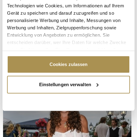
Technologien wie Cookies, um Informationen auf Ihrem
Gerät zu speichern und darauf zuzugreifen und so
personalisierte Werbung und Inhalte, Messungen von
Werbung und Inhalten, Zielgruppenforschung sowie
Entwicklung von Angeboten zu ermöglichen. Sie
entscheiden darüber, wer Ihre Daten für welche Zwecke
nutzt. Sie können Ihre Einwilligung jederzeit über die
Cookie-Erklärung oder durch Klicken auf das Privacy
Trigger Symbol ändern oder widerrufen
Cookies zulassen
Wenn Sie es erlauben, würden wir auch gerne:
Einstellungen verwalten
Informationen über Ihre geografische Lage
erfassen, welche bis auf einige Meter genau sein
können
Ihr Gerät durch aktives Scannen nach
bestimmten Merkmalen (Fingerprinting) identifizieren
Erfahren Sie mehr darüber, wie Ihre persönlichen Daten
verarbeitet werden, und legen Sie Ihre Präferenzen im