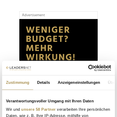
Advertisement
Zustimmung
Details
Anzeigeneinstellungen
Über
Verantwortungsvoller Umgang mit Ihren Daten
Wir und
unsere 58 Partner
verarbeiten Ihre persönlichen
Daten, wie z. B. Ihre IP-Adresse, mithilfe von