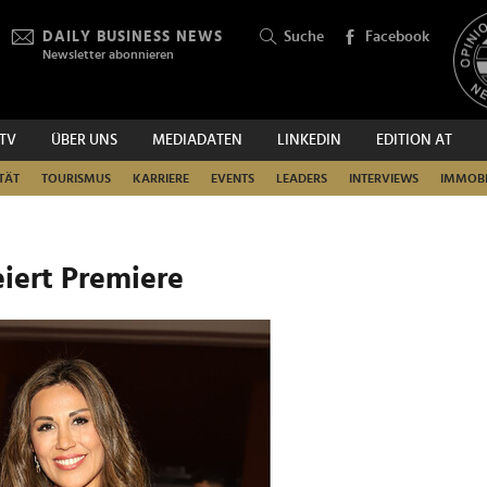
DAILY BUSINESS NEWS
Suche
Facebook
Newsletter abonnieren
.TV
ÜBER UNS
MEDIADATEN
LINKEDIN
EDITION AT
SUCHEN
TÄT
TOURISMUS
KARRIERE
EVENTS
LEADERS
INTERVIEWS
IMMOBI
eiert Premiere