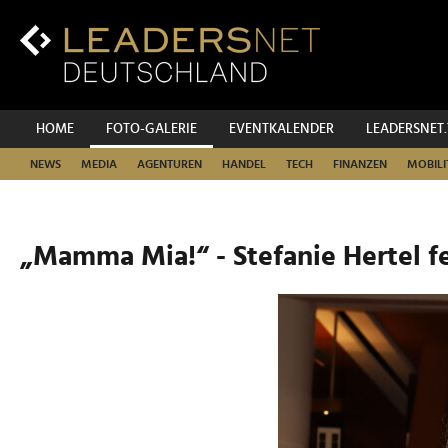
Zum
Inhalt
Zur
Fußzeilen-
Navigation
Zur
HOME
FOTO-GALERIE
EVENTKALENDER
LEADERSNET
Hauptnavigation
NEWS
MEDIA
AGENTUREN
HANDEL
TECH
FINANZEN
MOBILI
„Mamma Mia!“ - Stefanie Hertel f