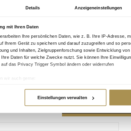
Details
Anzeigeneinstellungen
g mit Ihren Daten
erarbeiten Ihre persönlichen Daten, wie z. B. Ihre IP-Adresse, m
Advertisement
uf Ihrem Gerät zu speichern und darauf zuzugreifen und so pers
ung und Inhalten, Zielgruppenforschung sowie Entwicklung von
 Ihre Daten für welche Zwecke nutzt. Sie können Ihre Einwilligun
 auf das Privacy Trigger Symbol ändern oder widerrufen
n wir auch gerne:
re geografische Lage erfassen, welche bis auf einige Meter gen
es Scannen nach bestimmten Merkmalen (Fingerprinting) identifi
Einstellungen verwalten
ie Ihre persönlichen Daten verarbeitet werden, und legen Sie I
nhalte und Anzeigen zu personalisieren, Funktionen für soziale
Website zu analysieren. Außerdem geben wir Informationen zu I