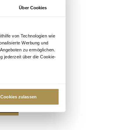
Über Cookies
ithilfe von Technologien wie
onalisierte Werbung und
 Angeboten zu ermöglichen.
g jederzeit über die Cookie-
au sein können
zieren
Cookies zulassen
hre Präferenzen im
Abschnitt
 Medien anbieten zu können
hrer Verwendung unserer