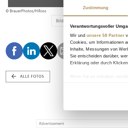
Zustimmung
© BrauerPhotos/H.Ross
Verantwortungsvoller Umgan
Wir und
unsere 58 Partner
v
Cookies, um Informationen a
Inhalte, Messungen von Werb
Sie entscheiden darüber, wer
Erklärung oder durch Klicken
Wenn Sie es erlauben, würde
ALLE FOTOS
Informationen über Ih
Ihr Gerät durch aktiv
Erfahren Sie mehr darüber, w
Einzelheiten
fest.
Wir verwenden Cookies, um I
Advertisement
und die Zugriffe auf unsere 