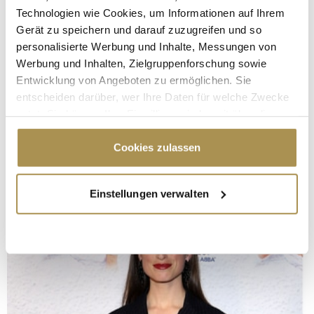
Technologien wie Cookies, um Informationen auf Ihrem
Gerät zu speichern und darauf zuzugreifen und so
personalisierte Werbung und Inhalte, Messungen von
Werbung und Inhalten, Zielgruppenforschung sowie
Entwicklung von Angeboten zu ermöglichen. Sie
entscheiden darüber, wer Ihre Daten für welche Zwecke
nutzt. Sie können Ihre Einwilligung jederzeit über die
Cookie-Erklärung oder durch Klicken auf das Privacy
Trigger Symbol ändern oder widerrufen
Cookies zulassen
Wenn Sie es erlauben, würden wir auch gerne:
Einstellungen verwalten
Informationen über Ihre geografische Lage
erfassen, welche bis auf einige Meter genau sein
können
Ihr Gerät durch aktives Scannen nach
bestimmten Merkmalen (Fingerprinting) identifizieren
Erfahren Sie mehr darüber, wie Ihre persönlichen Daten
verarbeitet werden, und legen Sie Ihre Präferenzen im