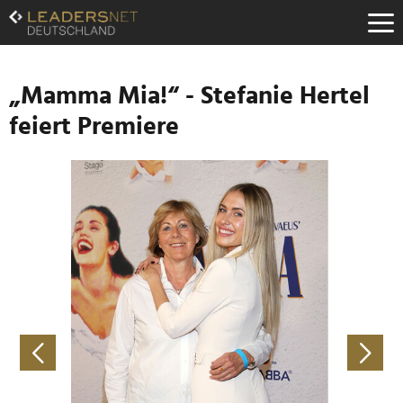
Zum
Inhalt
Zur
Fußzeilen-
Navigation
„Mamma Mia!“ - Stefanie Hertel
Zur
feiert Premiere
Hauptnavigation