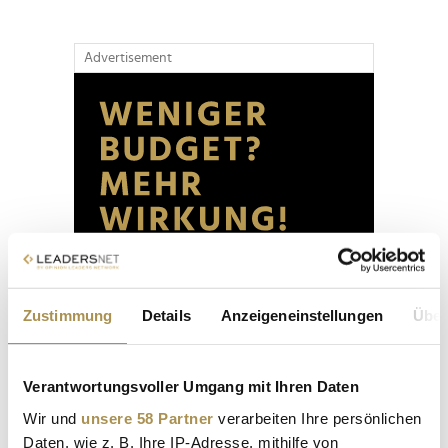
Advertisement
Zustimmung
Details
Anzeigeneinstellungen
Über
Verantwortungsvoller Umgang mit Ihren Daten
Wir und
unsere 58 Partner
verarbeiten Ihre persönlichen
Daten, wie z. B. Ihre IP-Adresse, mithilfe von