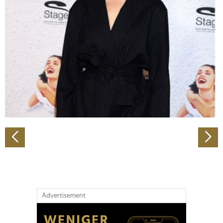
Abschnitt Einzelheiten
fest.
Wir verwenden Cookies, um Inhalte und Anzeigen zu
personalisieren, Funktionen für soziale Medien anbieten
zu können und die Zugriffe auf unsere Website zu
analysieren. Außerdem geben wir Informationen zu Ihrer
Verwendung unserer Website an unsere Partner für
soziale Medien, Werbung und Analysen weiter. Unsere
Partner führen diese Informationen möglicherweise mit
weiteren Daten zusammen, die Sie ihnen bereitgestellt
haben oder die sie im Rahmen Ihrer Nutzung der Dienste
gesammelt haben.
Advertisement