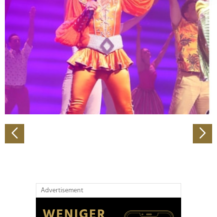
Abschnitt Einzelheiten
fest.
Wir verwenden Cookies, um Inhalte und Anzeigen zu
personalisieren, Funktionen für soziale Medien anbieten
zu können und die Zugriffe auf unsere Website zu
analysieren. Außerdem geben wir Informationen zu Ihrer
Verwendung unserer Website an unsere Partner für
soziale Medien, Werbung und Analysen weiter. Unsere
Partner führen diese Informationen möglicherweise mit
weiteren Daten zusammen, die Sie ihnen bereitgestellt
haben oder die sie im Rahmen Ihrer Nutzung der Dienste
gesammelt haben.
Advertisement