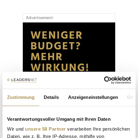
Advertisement
Zustimmung
Details
Anzeigeneinstellungen
Über
Verantwortungsvoller Umgang mit Ihren Daten
Wir und
unsere 58 Partner
verarbeiten Ihre persönlichen
Daten, wie z. B. Ihre IP-Adresse, mithilfe von