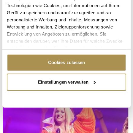
Technologien wie Cookies, um Informationen auf Ihrem
Gerät zu speichern und darauf zuzugreifen und so
personalisierte Werbung und Inhalte, Messungen von
Werbung und Inhalten, Zielgruppenforschung sowie
Entwicklung von Angeboten zu ermöglichen. Sie
entscheiden darüber, wer Ihre Daten für welche Zwecke
nutzt. Sie können Ihre Einwilligung jederzeit über die
Cookie-Erklärung oder durch Klicken auf das Privacy
Trigger Symbol ändern oder widerrufen
Cookies zulassen
Wenn Sie es erlauben, würden wir auch gerne:
Einstellungen verwalten
Informationen über Ihre geografische Lage
erfassen, welche bis auf einige Meter genau sein
können
Ihr Gerät durch aktives Scannen nach
bestimmten Merkmalen (Fingerprinting) identifizieren
Erfahren Sie mehr darüber, wie Ihre persönlichen Daten
verarbeitet werden, und legen Sie Ihre Präferenzen im