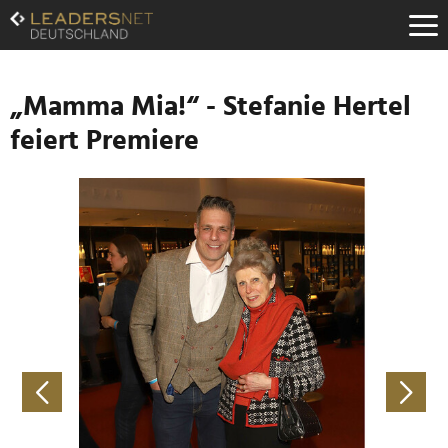
Zum
Inhalt
Zur
Fußzeilen-
Navigation
„Mamma Mia!“ - Stefanie Hertel
Zur
feiert Premiere
Hauptnavigation