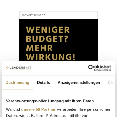
Advertisement
Zustimmung
Details
Anzeigeneinstellungen
Über
Verantwortungsvoller Umgang mit Ihren Daten
Wir und
unsere 58 Partner
verarbeiten Ihre persönlichen
Daten, wie z. B. Ihre IP-Adresse, mithilfe von