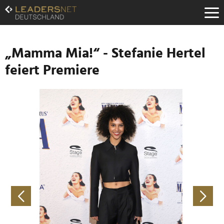
Zum
Inhalt
Zur
Fußzeilen-
Navigation
„Mamma Mia!“ - Stefanie Hertel
Zur
feiert Premiere
Hauptnavigation