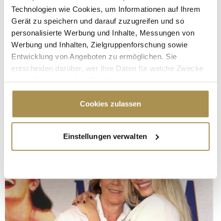
Technologien wie Cookies, um Informationen auf Ihrem
Gerät zu speichern und darauf zuzugreifen und so
personalisierte Werbung und Inhalte, Messungen von
Werbung und Inhalten, Zielgruppenforschung sowie
Entwicklung von Angeboten zu ermöglichen. Sie
entscheiden darüber, wer Ihre Daten für welche Zwecke
nutzt. Sie können Ihre Einwilligung jederzeit über die
Cookie-Erklärung oder durch Klicken auf das Privacy
Trigger Symbol ändern oder widerrufen
Cookies zulassen
Wenn Sie es erlauben, würden wir auch gerne:
Einstellungen verwalten
Informationen über Ihre geografische Lage
erfassen, welche bis auf einige Meter genau sein
können
Ihr Gerät durch aktives Scannen nach
bestimmten Merkmalen (Fingerprinting) identifizieren
Erfahren Sie mehr darüber, wie Ihre persönlichen Daten
verarbeitet werden, und legen Sie Ihre Präferenzen im