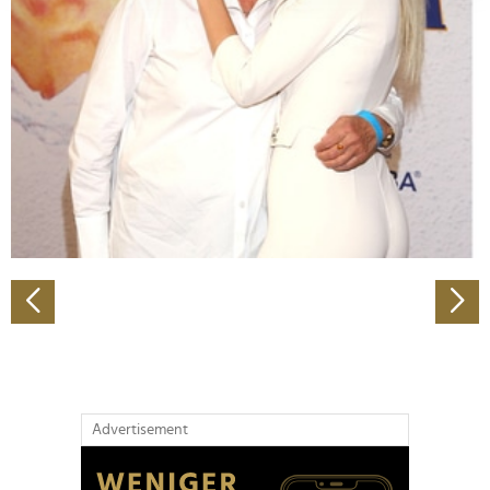
Abschnitt Einzelheiten
fest.
Wir verwenden Cookies, um Inhalte und Anzeigen zu
personalisieren, Funktionen für soziale Medien anbieten
zu können und die Zugriffe auf unsere Website zu
analysieren. Außerdem geben wir Informationen zu Ihrer
Verwendung unserer Website an unsere Partner für
soziale Medien, Werbung und Analysen weiter. Unsere
Partner führen diese Informationen möglicherweise mit
weiteren Daten zusammen, die Sie ihnen bereitgestellt
haben oder die sie im Rahmen Ihrer Nutzung der Dienste
gesammelt haben.
Advertisement