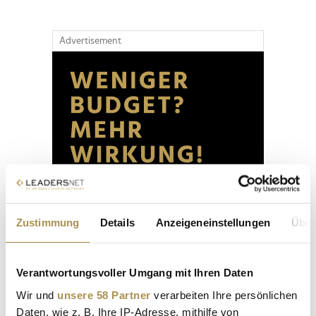
Advertisement
Zustimmung
Details
Anzeigeneinstellungen
Über
Verantwortungsvoller Umgang mit Ihren Daten
Wir und
unsere 58 Partner
verarbeiten Ihre persönlichen
Daten, wie z. B. Ihre IP-Adresse, mithilfe von