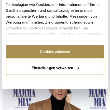
Technologien wie Cookies, um Informationen auf Ihrem
Gerät zu speichern und darauf zuzugreifen und so
personalisierte Werbung und Inhalte, Messungen von
Werbung und Inhalten, Zielgruppenforschung sowie
Entwicklung von Angeboten zu ermöglichen. Sie
entscheiden darüber, wer Ihre Daten für welche Zwecke
nutzt. Sie können Ihre Einwilligung jederzeit über die
Cookie-Erklärung oder durch Klicken auf das Privacy
Trigger Symbol ändern oder widerrufen
Cookies zulassen
Wenn Sie es erlauben, würden wir auch gerne:
Einstellungen verwalten
Informationen über Ihre geografische Lage
erfassen, welche bis auf einige Meter genau sein
können
Ihr Gerät durch aktives Scannen nach
bestimmten Merkmalen (Fingerprinting) identifizieren
Erfahren Sie mehr darüber, wie Ihre persönlichen Daten
verarbeitet werden, und legen Sie Ihre Präferenzen im