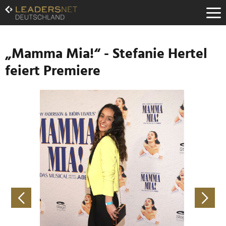
Zum
Inhalt
Zur
Fußzeilen-
Navigation
„Mamma Mia!“ - Stefanie Hertel
Zur
feiert Premiere
Hauptnavigation