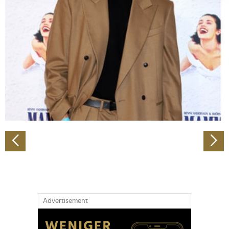
Abschnitt Einzelheiten
fest.
Wir verwenden Cookies, um Inhalte und Anzeigen zu
personalisieren, Funktionen für soziale Medien anbieten
zu können und die Zugriffe auf unsere Website zu
analysieren. Außerdem geben wir Informationen zu Ihrer
Verwendung unserer Website an unsere Partner für
soziale Medien, Werbung und Analysen weiter. Unsere
Partner führen diese Informationen möglicherweise mit
weiteren Daten zusammen, die Sie ihnen bereitgestellt
haben oder die sie im Rahmen Ihrer Nutzung der Dienste
gesammelt haben.
Advertisement