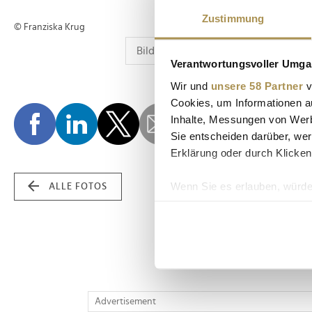
Zustimmung
© Franziska Krug
Verantwortungsvoller Umgan
Wir und
unsere 58 Partner
v
Cookies, um Informationen a
Inhalte, Messungen von Werb
Sie entscheiden darüber, wer
Erklärung oder durch Klicken
Wenn Sie es erlauben, würde
ALLE FOTOS
Informationen über Ih
Ihr Gerät durch aktiv
Erfahren Sie mehr darüber, w
Einzelheiten
fest.
Wir verwenden Cookies, um I
Advertisement
und die Zugriffe auf unsere 