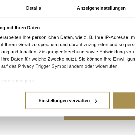
Details
Anzeigeneinstellungen
g mit Ihren Daten
erarbeiten Ihre persönlichen Daten, wie z. B. Ihre IP-Adresse, m
Advertisement
uf Ihrem Gerät zu speichern und darauf zuzugreifen und so pers
ung und Inhalten, Zielgruppenforschung sowie Entwicklung von
 Ihre Daten für welche Zwecke nutzt. Sie können Ihre Einwilligun
 auf das Privacy Trigger Symbol ändern oder widerrufen
n wir auch gerne:
re geografische Lage erfassen, welche bis auf einige Meter gen
es Scannen nach bestimmten Merkmalen (Fingerprinting) identifi
Einstellungen verwalten
ie Ihre persönlichen Daten verarbeitet werden, und legen Sie I
nhalte und Anzeigen zu personalisieren, Funktionen für soziale
Website zu analysieren. Außerdem geben wir Informationen zu I