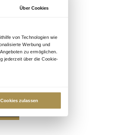
Über Cookies
ithilfe von Technologien wie
onalisierte Werbung und
 Angeboten zu ermöglichen.
g jederzeit über die Cookie-
au sein können
zieren
Cookies zulassen
hre Präferenzen im
Abschnitt
 Medien anbieten zu können
hrer Verwendung unserer