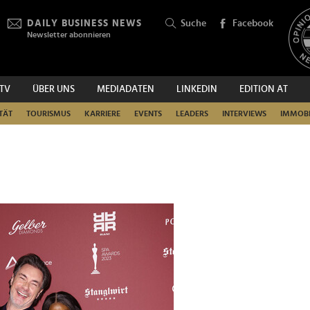
DAILY BUSINESS NEWS
Suche
Facebook
Newsletter abonnieren
.TV
ÜBER UNS
MEDIADATEN
LINKEDIN
EDITION AT
SUCHEN
TÄT
TOURISMUS
KARRIERE
EVENTS
LEADERS
INTERVIEWS
IMMOBI