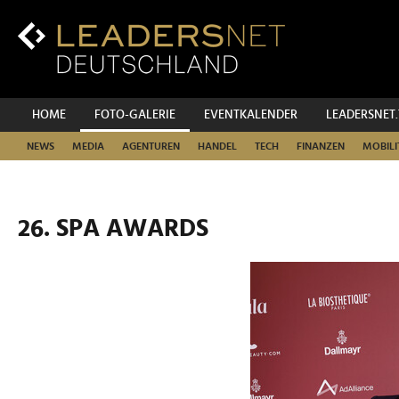
Zum
Inhalt
Zur
Fußzeilen-
Navigation
Zur
HOME
FOTO-GALERIE
EVENTKALENDER
LEADERSNET
Hauptnavigation
NEWS
MEDIA
AGENTUREN
HANDEL
TECH
FINANZEN
MOBILI
26. SPA AWARDS