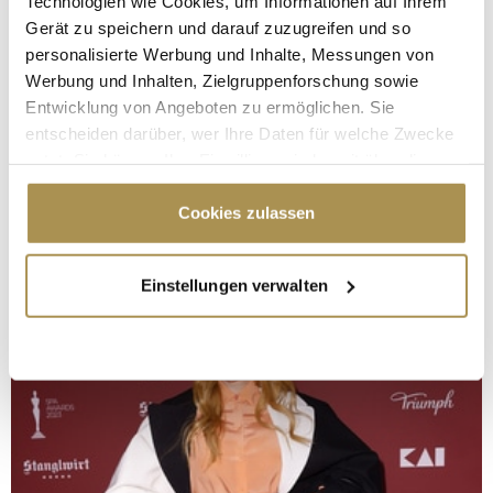
Technologien wie Cookies, um Informationen auf Ihrem
Gerät zu speichern und darauf zuzugreifen und so
personalisierte Werbung und Inhalte, Messungen von
Werbung und Inhalten, Zielgruppenforschung sowie
Entwicklung von Angeboten zu ermöglichen. Sie
entscheiden darüber, wer Ihre Daten für welche Zwecke
nutzt. Sie können Ihre Einwilligung jederzeit über die
Cookie-Erklärung oder durch Klicken auf das Privacy
Trigger Symbol ändern oder widerrufen
Cookies zulassen
Wenn Sie es erlauben, würden wir auch gerne:
Einstellungen verwalten
Informationen über Ihre geografische Lage
erfassen, welche bis auf einige Meter genau sein
können
Ihr Gerät durch aktives Scannen nach
bestimmten Merkmalen (Fingerprinting) identifizieren
Erfahren Sie mehr darüber, wie Ihre persönlichen Daten
verarbeitet werden, und legen Sie Ihre Präferenzen im
Abschnitt Einzelheiten
fest.