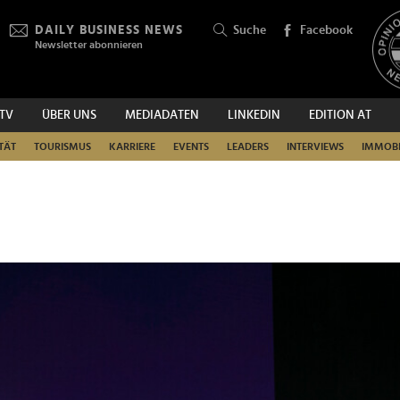
DAILY BUSINESS NEWS
Suche
Facebook
Newsletter abonnieren
.TV
ÜBER UNS
MEDIADATEN
LINKEDIN
EDITION AT
SUCHEN
TÄT
TOURISMUS
KARRIERE
EVENTS
LEADERS
INTERVIEWS
IMMOBI