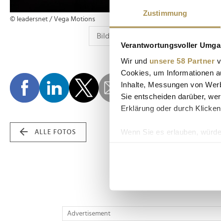
Zustimmung
© leadersnet / Vega Motions
Verantwortungsvoller Umgan
Wir und
unsere 58 Partner
v
Cookies, um Informationen a
Inhalte, Messungen von Werb
Sie entscheiden darüber, wer
Erklärung oder durch Klicken
Wenn Sie es erlauben, würde
ALLE FOTOS
Informationen über Ih
Ihr Gerät durch aktiv
Erfahren Sie mehr darüber, w
Einzelheiten
fest.
Wir verwenden Cookies, um I
Advertisement
und die Zugriffe auf unsere 