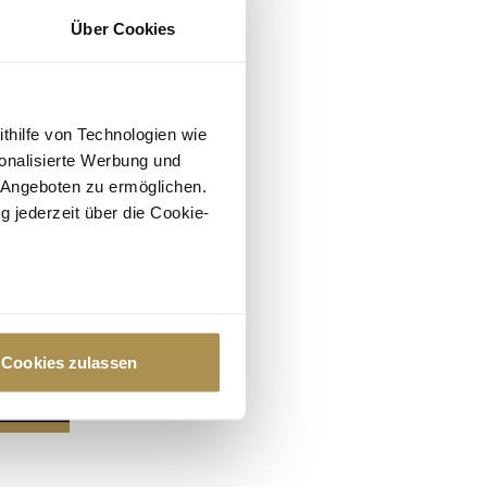
Über Cookies
ithilfe von Technologien wie
onalisierte Werbung und
 Angeboten zu ermöglichen.
g jederzeit über die Cookie-
au sein können
zieren
Cookies zulassen
hre Präferenzen im
Abschnitt
 Medien anbieten zu können
hrer Verwendung unserer