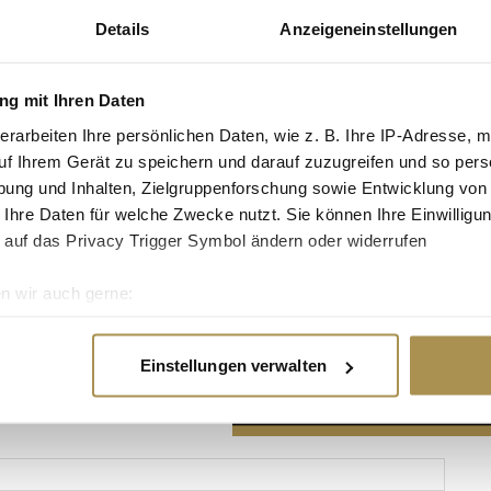
Details
Anzeigeneinstellungen
g mit Ihren Daten
erarbeiten Ihre persönlichen Daten, wie z. B. Ihre IP-Adresse, m
Advertisement
uf Ihrem Gerät zu speichern und darauf zuzugreifen und so pers
ung und Inhalten, Zielgruppenforschung sowie Entwicklung von
 Ihre Daten für welche Zwecke nutzt. Sie können Ihre Einwilligun
 auf das Privacy Trigger Symbol ändern oder widerrufen
n wir auch gerne:
re geografische Lage erfassen, welche bis auf einige Meter gen
es Scannen nach bestimmten Merkmalen (Fingerprinting) identifi
Einstellungen verwalten
ie Ihre persönlichen Daten verarbeitet werden, und legen Sie I
nhalte und Anzeigen zu personalisieren, Funktionen für soziale
Website zu analysieren. Außerdem geben wir Informationen zu I