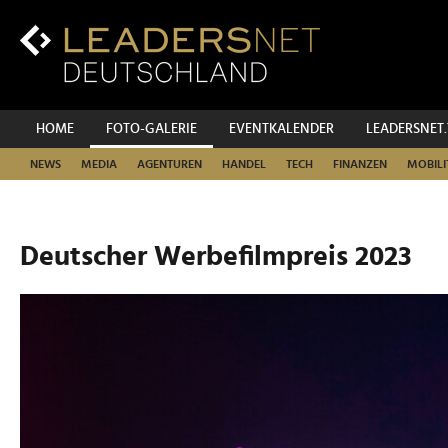
Zum
Inhalt
Zur
Fußzeilen-
Navigation
Zur
HOME
FOTO-GALERIE
EVENTKALENDER
LEADERSNET
Hauptnavigation
NEWS
MEDIA
AGENTUREN
HANDEL
TECH
FINANZEN
MOBILI
Deutscher Werbefilmpreis 2023