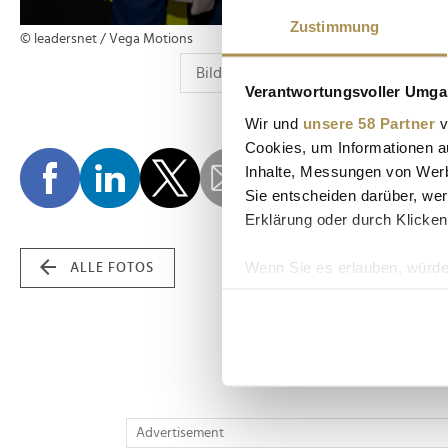
Zustimmung
© leadersnet / Vega Motions
Verantwortungsvoller Umgan
Wir und
unsere 58 Partner
v
Cookies, um Informationen a
Inhalte, Messungen von Werb
Sie entscheiden darüber, wer
Erklärung oder durch Klicken
Wenn Sie es erlauben, würde
ALLE FOTOS
Informationen über Ih
Ihr Gerät durch aktiv
Erfahren Sie mehr darüber, w
Einzelheiten
fest.
Wir verwenden Cookies, um I
Advertisement
und die Zugriffe auf unsere 