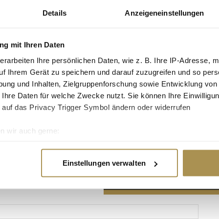
Details
Anzeigeneinstellungen
g mit Ihren Daten
erarbeiten Ihre persönlichen Daten, wie z. B. Ihre IP-Adresse, m
Advertisement
uf Ihrem Gerät zu speichern und darauf zuzugreifen und so pers
ung und Inhalten, Zielgruppenforschung sowie Entwicklung von
 Ihre Daten für welche Zwecke nutzt. Sie können Ihre Einwilligun
 auf das Privacy Trigger Symbol ändern oder widerrufen
n wir auch gerne:
re geografische Lage erfassen, welche bis auf einige Meter gen
es Scannen nach bestimmten Merkmalen (Fingerprinting) identifi
Einstellungen verwalten
ie Ihre persönlichen Daten verarbeitet werden, und legen Sie I
nhalte und Anzeigen zu personalisieren, Funktionen für soziale
Website zu analysieren. Außerdem geben wir Informationen zu I