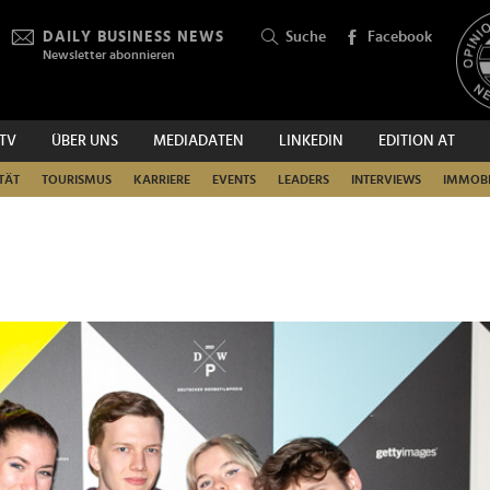
DAILY BUSINESS NEWS
Suche
Facebook
Newsletter abonnieren
.TV
ÜBER UNS
MEDIADATEN
LINKEDIN
EDITION AT
SUCHEN
TÄT
TOURISMUS
KARRIERE
EVENTS
LEADERS
INTERVIEWS
IMMOBI