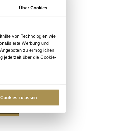
Über Cookies
ithilfe von Technologien wie
onalisierte Werbung und
 Angeboten zu ermöglichen.
g jederzeit über die Cookie-
au sein können
zieren
Cookies zulassen
hre Präferenzen im
Abschnitt
 Medien anbieten zu können
hrer Verwendung unserer