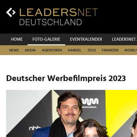
Zum
Inhalt
Zur
Fußzeilen-
Navigation
Zur
HOME
FOTO-GALERIE
EVENTKALENDER
LEADERSNET
Hauptnavigation
NEWS
MEDIA
AGENTUREN
HANDEL
TECH
FINANZEN
MOBILI
Deutscher Werbefilmpreis 2023